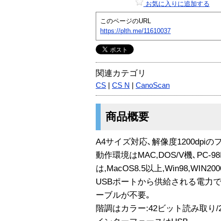
お気に入りに追加する
このページのURL
https://plth.me/11610037
関連カテゴリ
CS
|
CS N
|
CanoScan
商品概要
A4サイズ対応､解像度1200dpi
動作環境はMAC,DOS/V機､PC-9
は,MacOS8.5以上,Win98,WIN200
USBポートから供給される電力
ーブルが不要｡
階調はカラー:42ビット読み取り/