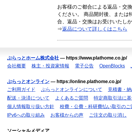
お客様のご都合による返品・交
ください。 商品開封後、または
合、返品・交換はお受けいたし
⇒
返品について詳しくはこちら
ぷらっとホーム株式会社
—
https://www.plathome.co.jp/
会社概要
株主・投資家情報
電子公告
OpenBlocks
ぷらっとオンライン
—
https://online.plathome.co.jp/
ご利用ガイド
ぷらっとオンラインについて
見積書・納
配送・決済について
よくあるご質問
特定商取引法に基
個人情報取り扱い方針
校費・公費・科研費払い取引のご
IPv6への取り組み
お客様からの声
ご注文の取り消し
ソーシャルメディア