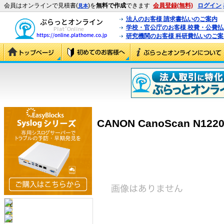
会員はオンラインで見積書(
)を
無料で作成
できます
会員登録(無料)
ログイン
見本
法人のお客様 請求書払いのご案内
学校・官公庁のお客様 校費・公費
研究機関のお客様 科研費払いのご案
CANON CanoScan N1220