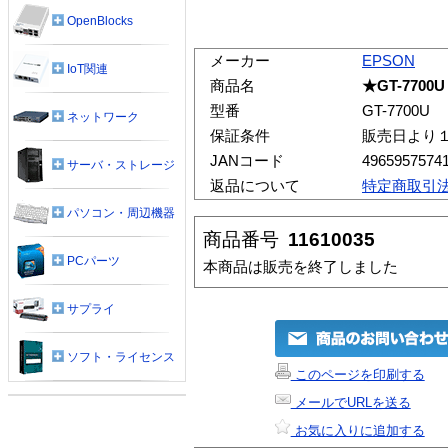
OpenBlocks
メーカー
EPSON
IoT関連
商品名
★GT-7700U
型番
GT-7700U
ネットワーク
保証条件
販売日より
JANコード
4965957574
サーバ・ストレージ
返品について
特定商取引
パソコン・周辺機器
商品番号
11610035
PCパーツ
本商品は販売を終了しました
サプライ
ソフト・ライセンス
このページを印刷する
メールでURLを送る
お気に入りに追加する