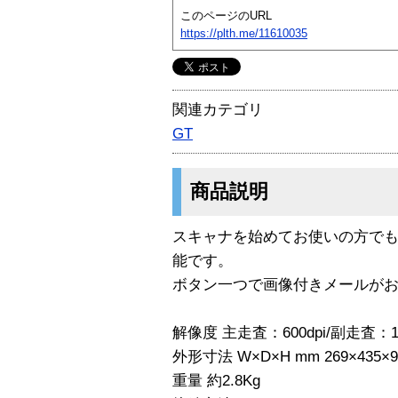
このページのURL
https://plth.me/11610035
関連カテゴリ
GT
商品説明
スキャナを始めてお使いの方で
能です。
ボタン一つで画像付きメールが
解像度 主走査：600dpi/副走査：12
外形寸法 W×D×H mm 269×435×9
重量 約2.8Kg