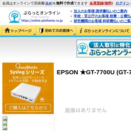
会員はオンラインで見積書(
)を
無料で作成
できます
会員登録(無料)
ログイン
見本
法人のお客様 請求書払いのご案内
学校・官公庁のお客様 校費・公費
研究機関のお客様 科研費払いのご案
EPSON ★GT-7700U (GT-