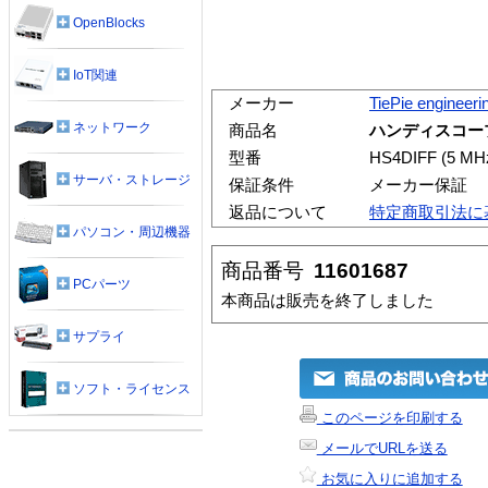
OpenBlocks
IoT関連
メーカー
TiePie engineeri
ネットワーク
商品名
ハンディスコープ HS
型番
HS4DIFF (5 MH
サーバ・ストレージ
保証条件
メーカー保証
返品について
特定商取引法に
パソコン・周辺機器
商品番号
11601687
PCパーツ
本商品は販売を終了しました
サプライ
ソフト・ライセンス
このページを印刷する
メールでURLを送る
お気に入りに追加する