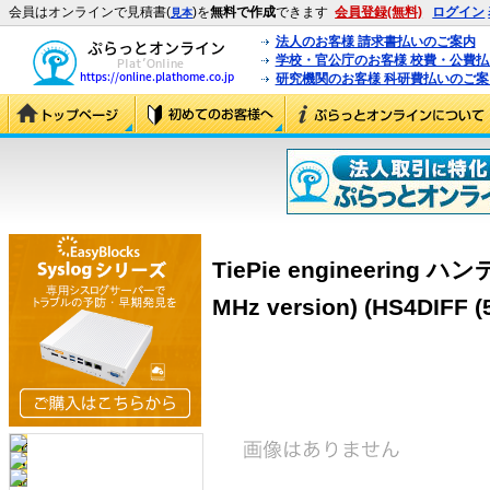
会員はオンラインで見積書(
)を
無料で作成
できます
会員登録(無料)
ログイン
見本
法人のお客様 請求書払いのご案内
学校・官公庁のお客様 校費・公費
研究機関のお客様 科研費払いのご案
TiePie engineering 
MHz version) (HS4DIFF (