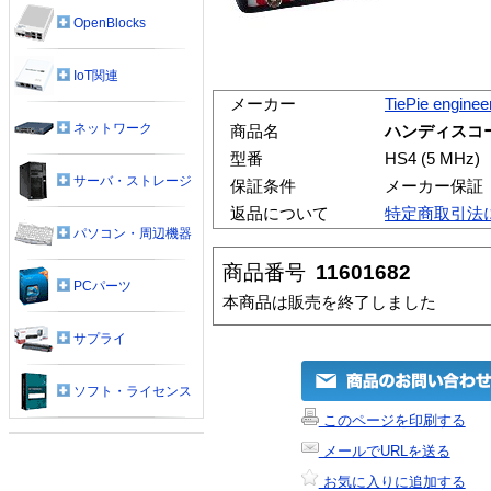
OpenBlocks
IoT関連
メーカー
TiePie enginee
ネットワーク
商品名
ハンディスコープ H
型番
HS4 (5 MHz)
サーバ・ストレージ
保証条件
メーカー保証
返品について
特定商取引法
パソコン・周辺機器
商品番号
11601682
PCパーツ
本商品は販売を終了しました
サプライ
ソフト・ライセンス
このページを印刷する
メールでURLを送る
お気に入りに追加する