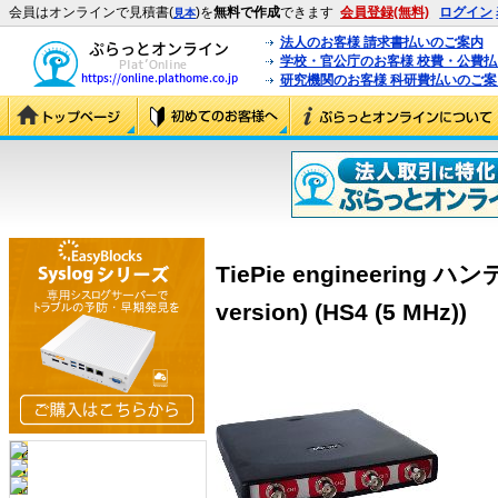
会員はオンラインで見積書(
)を
無料で作成
できます
会員登録(無料)
ログイン
見本
法人のお客様 請求書払いのご案内
学校・官公庁のお客様 校費・公費
研究機関のお客様 科研費払いのご案
TiePie engineering 
version) (HS4 (5 MHz))