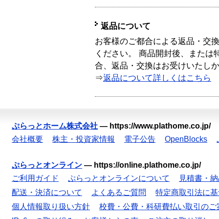
返品について
お客様のご都合による返品・交
ください。 商品開封後、または
合、返品・交換はお受けいたし
⇒
返品について詳しくはこちら
ぷらっとホーム株式会社
—
https://www.plathome.co.jp/
会社概要
株主・投資家情報
電子公告
OpenBlocks
ぷらっとオンライン
—
https://online.plathome.co.jp/
ご利用ガイド
ぷらっとオンラインについて
見積書・納
配送・決済について
よくあるご質問
特定商取引法に基
個人情報取り扱い方針
校費・公費・科研費払い取引のご