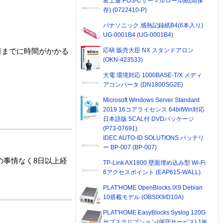
富士通 POS-Cサーマルロール紙(高保
存) (0722410-P)
パナソニック 感熱記録紙B4(6本入り)
UG-0001B4 (UG-0001B4)
応研 販売大臣 NX スタンドアロン
着までに時間がかかる
(OKN-423533)
大電 環境対応 1000BASE-T/X メディ
アコンバータ (DN1800SG2E)
Microsoft Windows Server Standard
2019 16コアライセンス 64bitWin対応
日本語版 5CAL付 DVDパッケージ
(P73-07691)
IDEC AUTO-ID SOLUTIONS バッテリ
ー BP-007 (BP-007)
の事情なく8日以上経
TP-Link AX1800 壁面埋め込み型 Wi-Fi
6アクセスポイント (EAP615-WALL)
PLAT'HOME OpenBlocks IX9 Debian
10搭載モデル (OBSIX9/D10A)
PLAT'HOME EasyBlocks Syslog 120G
サブスクリプション(保守サービス) 1年