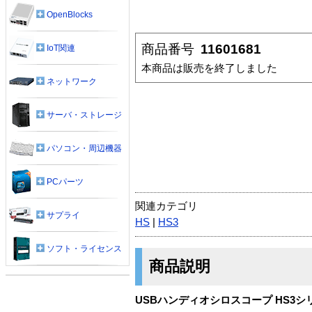
OpenBlocks
商品番号
11601681
IoT関連
本商品は販売を終了しました
ネットワーク
サーバ・ストレージ
パソコン・周辺機器
PCパーツ
関連カテゴリ
サプライ
HS
|
HS3
ソフト・ライセンス
商品説明
USBハンディオシロスコープ HS3シ