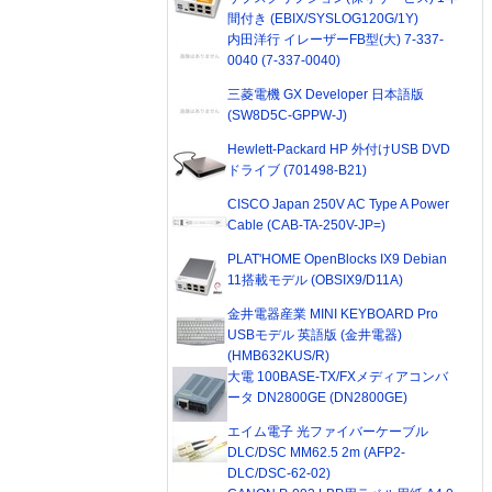
間付き (EBIX/SYSLOG120G/1Y)
内田洋行 イレーザーFB型(大) 7-337-
0040 (7-337-0040)
三菱電機 GX Developer 日本語版
(SW8D5C-GPPW-J)
Hewlett-Packard HP 外付けUSB DVD
ドライブ (701498-B21)
CISCO Japan 250V AC Type A Power
Cable (CAB-TA-250V-JP=)
PLAT'HOME OpenBlocks IX9 Debian
11搭載モデル (OBSIX9/D11A)
金井電器産業 MINI KEYBOARD Pro
USBモデル 英語版 (金井電器)
(HMB632KUS/R)
大電 100BASE-TX/FXメディアコンバ
ータ DN2800GE (DN2800GE)
エイム電子 光ファイバーケーブル
DLC/DSC MM62.5 2m (AFP2-
DLC/DSC-62-02)