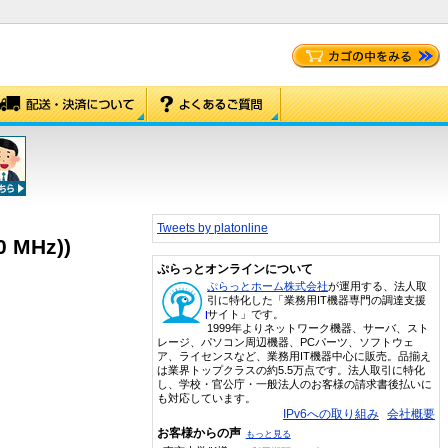
Tweets by platonline
 MHz))
ぷらっとオンラインについて
ぷらっとホーム株式会社
が運用する、法人取
引に特化した「業務用IT機器専門の調達支援
サイト」です。
1999年よりネットワーク機器、サーバ、スト
レージ、パソコン周辺機器、PCパーツ、ソフトウェ
ア、ライセンスなど、業務用IT機器中心に販売。品揃え
は業界トップクラスの約5.5万点です。法人取引に特化
し、学校・官公庁・一般法人のお客様の請求書後払いに
も対応しています。
IPv6への取り組み
会社概要
お客様からの声
もっと見る