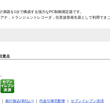
の計測器を1台で構成する強力なPC制御測定器です。
ペアナ，トランジェントレコーダ，任意波形発生器として利用でき
注意点
す。
｜
銀行振込(前払い)
｜
代金引換宅配便
｜
セブンイレブン決済