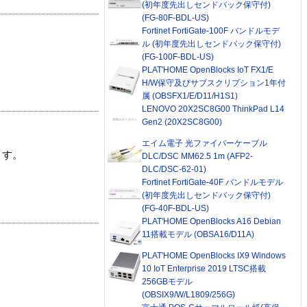
(初年度先出しセンドバック保守付)
(FG-80F-BDL-US)
Fortinet FortiGate-100F バンドルモデ
ル (初年度先出しセンドバック保守付)
(FG-100F-BDL-US)
PLAT'HOME OpenBlocks IoT FX1/E
H/W保守及びサブスクリプション1年付
属 (OBSFX1/E/D11/H1S1)
LENOVO 20X2SC8G00 ThinkPad L14
Gen2 (20X2SC8G00)
エイム電子 光ファイバーケーブル
ます。
DLC/DSC MM62.5 1m (AFP2-
DLC/DSC-62-01)
Fortinet FortiGate-40F バンドルモデル
(初年度先出しセンドバック保守付)
(FG-40F-BDL-US)
PLAT'HOME OpenBlocks A16 Debian
11搭載モデル (OBSA16/D11A)
PLAT'HOME OpenBlocks IX9 Windows
10 IoT Enterprise 2019 LTSC搭載
256GBモデル
(OBSIX9/W/L1809/256G)