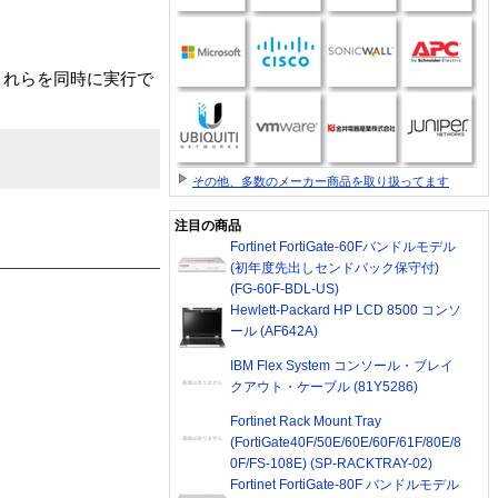
これらを同時に実行で
その他、多数のメーカー商品を取り扱ってます
注目の商品
Fortinet FortiGate-60Fバンドルモデル
(初年度先出しセンドバック保守付)
(FG-60F-BDL-US)
Hewlett-Packard HP LCD 8500 コンソ
ール (AF642A)
IBM Flex System コンソール・ブレイ
クアウト・ケーブル (81Y5286)
Fortinet Rack Mount Tray
(FortiGate40F/50E/60E/60F/61F/80E/8
0F/FS-108E) (SP-RACKTRAY-02)
Fortinet FortiGate-80F バンドルモデル