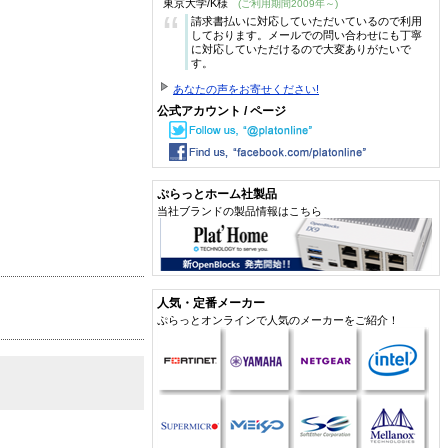
東京大学/K様
(ご利用期間2009年～)
“
請求書払いに対応していただいているので利用
しております。メールでの問い合わせにも丁寧
に対応していただけるので大変ありがたいで
す。
あなたの声をお寄せください!
公式アカウント / ページ
ぷらっとホーム社製品
当社ブランドの製品情報はこちら
人気・定番メーカー
ぷらっとオンラインで人気のメーカーをご紹介！