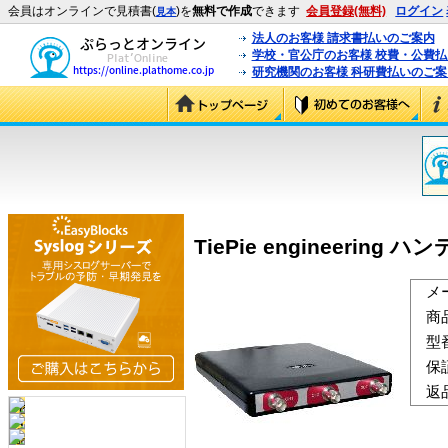
会員はオンラインで見積書(
)を
無料で作成
できます
会員登録(無料)
ログイン
見本
法人のお客様 請求書払いのご案内
学校・官公庁のお客様 校費・公費
研究機関のお客様 科研費払いのご案
TiePie engineering ハン
メ
商
型
保
返