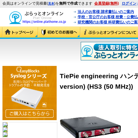
会員はオンラインで見積書(
)を
無料で作成
できます
会員登録(無料)
ログイン
見本
法人のお客様 請求書払いのご案内
学校・官公庁のお客様 校費・公費
研究機関のお客様 科研費払いのご案
TiePie engineering 
version) (HS3 (50 MHz))