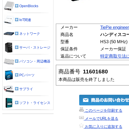
OpenBlocks
IoT関連
メーカー
TiePie engineer
ネットワーク
商品名
ハンディスコープ H
型番
HS3 (50 MHz)
サーバ・ストレージ
保証条件
メーカー保証
返品について
特定商取引法
パソコン・周辺機器
商品番号
11601680
PCパーツ
本商品は販売を終了しました
サプライ
ソフト・ライセンス
このページを印刷する
メールでURLを送る
お気に入りに追加する