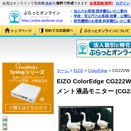
会員はオンラインで見積書(
)を
無料で作成
できます
会員登録(無料)
ログイン
見本
法人のお客様 請求書払いのご案内
学校・官公庁のお客様 校費・公費
研究機関のお客様 科研費払いのご案
ホーム
>
EIZO
>
ColorEdge
> CG222W-
EIZO ColorEdge CG2
メント液晶モニター (CG22