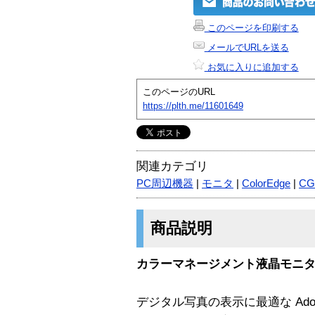
このページを印刷する
メールでURLを送る
お気に入りに追加する
このページのURL
https://plth.me/11601649
関連カテゴリ
PC周辺機器
|
モニタ
|
ColorEdge
|
CG
商品説明
カラーマネージメント液晶モニター Co
デジタル写真の表示に最適な Ado