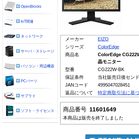
OpenBlocks
IoT関連
ネットワーク
メーカー
EIZO
シリーズ
ColorEdge
サーバ・ストレージ
商品名
ColorEdge CG
晶モニター
パソコン・周辺機器
型番
CG222W-BK
保証条件
当社販売日後センド
PCパーツ
JANコード
4995047028451
返品について
特定商取引法に基
サプライ
商品番号
11601649
ソフト・ライセンス
本商品は販売を終了しました