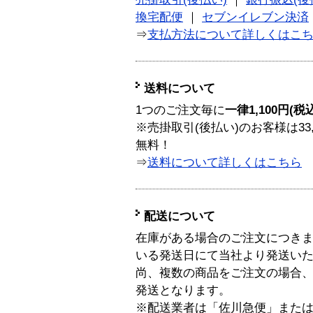
換宅配便
｜
セブンイレブン決済
⇒
支払方法について詳しくはこ
送料について
1つのご注文毎に
一律1,100円(税
※売掛取引(後払い)のお客様は33
無料！
⇒
送料について詳しくはこちら
配送について
在庫がある場合のご注文につき
いる発送日にて当社より発送い
尚、複数の商品をご注文の場合
発送となります。
※配送業者は「佐川急便」また