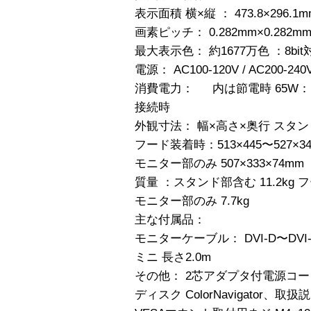
表示面積 横×縦 ： 473.8×296.1m
画素ピッチ： 0.282mm×0.282m
最大表示色： 約1677万色 ：8bit対応
電源： AC100-120V / AC200-240
消費電力： 内は節電時 65W： 
接続時
外観寸法： 幅×高さ×奥行 スタンド部
フード装着時：513×445〜527×3
モニター部のみ 507×333×74mm
質量 ：スタンド部含む 11.2kg 
モニター部のみ 7.7kg
主な付属品：
モニターケーブル： DVI-D〜DVI-D 
ミニ 長さ2.0m
その他： 2芯アダプタ付電源コ
ディスク ColorNavigator、