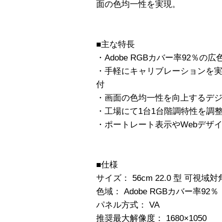
面の色均一性を実現。
■主な特長
・Adobe RGBカバー率92％の広
・手軽にキャリブレーションを
付
・画面の色均一性を向上するデ
・工場にて1台1台階調特性を調
・ポートレート表示やWebデザ
■仕様
サイズ： 56cm 22.0 型 可視域対角
色域： Adobe RGBカバー率92％
パネル方式： VA
推奨最大解像度： 1680×1050