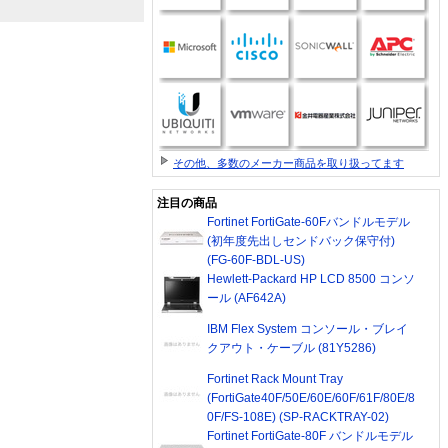
その他、多数のメーカー商品を取り扱ってます
注目の商品
Fortinet FortiGate-60Fバンドルモデル
(初年度先出しセンドバック保守付)
(FG-60F-BDL-US)
Hewlett-Packard HP LCD 8500 コンソ
ール (AF642A)
IBM Flex System コンソール・ブレイ
クアウト・ケーブル (81Y5286)
Fortinet Rack Mount Tray
(FortiGate40F/50E/60E/60F/61F/80E/8
0F/FS-108E) (SP-RACKTRAY-02)
Fortinet FortiGate-80F バンドルモデル