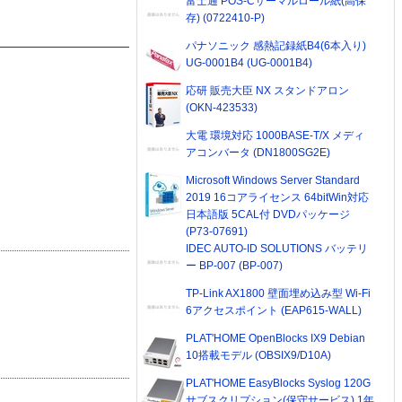
富士通 POS-Cサーマルロール紙(高保
存) (0722410-P)
パナソニック 感熱記録紙B4(6本入り)
UG-0001B4 (UG-0001B4)
応研 販売大臣 NX スタンドアロン
(OKN-423533)
大電 環境対応 1000BASE-T/X メディ
アコンバータ (DN1800SG2E)
Microsoft Windows Server Standard
2019 16コアライセンス 64bitWin対応
日本語版 5CAL付 DVDパッケージ
(P73-07691)
IDEC AUTO-ID SOLUTIONS バッテリ
ー BP-007 (BP-007)
TP-Link AX1800 壁面埋め込み型 Wi-Fi
6アクセスポイント (EAP615-WALL)
PLAT'HOME OpenBlocks IX9 Debian
10搭載モデル (OBSIX9/D10A)
PLAT'HOME EasyBlocks Syslog 120G
サブスクリプション(保守サービス) 1年