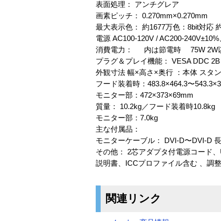
表面処理： アンチグレア
画素ピッチ： 0.270mm×0.270mm
最大表示色： 約1677万色：8bit対応 約68
電源 AC100-120V / AC200-240V±10%
消費電力： 内は節電時 75W 2W
プラグ＆プレイ機能： VESA DDC 2B
外観寸法 幅×高さ×奥行 ：本体 スタンド部
フード装着時：483.8×464.3〜543.3×
モニター部：472×373×69mm
質量： 10.2kg／フード装着時10.8kg
モニター部：7.0kg
主な付属品：
モニターケーブル： DVI-D〜DVI-D 長さ2
その他： 2芯アダプタ付電源コード、US
説明書、ICCプロファイル含む 、調整
関連リンク