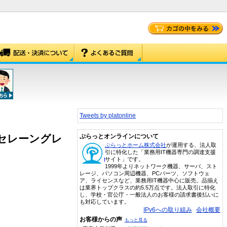
Tweets by platonline
ー(セレーングレ
ぷらっとオンラインについて
ぷらっとホーム株式会社
が運用する、法人取
引に特化した「業務用IT機器専門の調達支援
サイト」です。
1999年よりネットワーク機器、サーバ、スト
レージ、パソコン周辺機器、PCパーツ、ソフトウェ
ア、ライセンスなど、業務用IT機器中心に販売。品揃え
は業界トップクラスの約5.5万点です。法人取引に特化
し、学校・官公庁・一般法人のお客様の請求書後払いに
も対応しています。
IPv6への取り組み
会社概要
お客様からの声
もっと見る