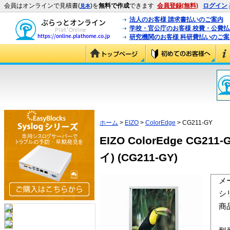
会員はオンラインで見積書(
)を
無料で作成
できます
会員登録(無料)
ログイン
見本
法人のお客様 請求書払いのご案内
学校・官公庁のお客様 校費・公費
研究機関のお客様 科研費払いのご案
ホーム
>
EIZO
>
ColorEdge
> CG211-GY
EIZO ColorEdge C
イ) (CG211-GY)
メ
シ
商