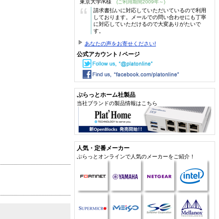
東京大学/K様
(ご利用期間2009年～)
“
請求書払いに対応していただいているので利用
しております。メールでの問い合わせにも丁寧
に対応していただけるので大変ありがたいで
す。
あなたの声をお寄せください!
公式アカウント / ページ
ぷらっとホーム社製品
当社ブランドの製品情報はこちら
人気・定番メーカー
ぷらっとオンラインで人気のメーカーをご紹介！