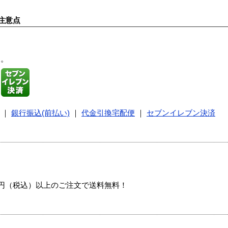
注意点
す。
｜
銀行振込(前払い)
｜
代金引換宅配便
｜
セブンイレブン決済
00円（税込）以上のご注文で送料無料！