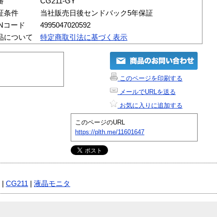
番
CG211-GY
証条件
当社販売日後センドバック5年保証
ANコード
4995047020592
品について
特定商取引法に基づく表示
このページを印刷する
メールでURLを送る
お気に入りに追加する
このページのURL
https://plth.me/11601647
|
CG211
|
液晶モニタ