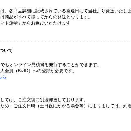
ては、各商品詳細に記載されている発送日にて当社より発送いたし
送は商品がすべて揃ってからの発送となります。
ヤマト運輸」からお選びいただけます
ついて
つでもオンライン見積書を発行することができます。
会員（BizID）への登録が必要です。
ちら
ましては、ご注文後に別途郵送しております。
のため、ご注文日時（土日祝にかかる場合等）によりましては、到