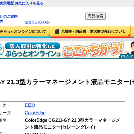
表示履歴
お気に入りを見る
払いのご案内
内
型番まとめ検索»
G211-GY 21.3型カラーマネージメント液晶モニタ
ーカー
EIZO
リーズ
ColorEdge
品名
ColorEdge CG211-GY 21.3型カラーマネージメ
ント液晶モニター(セレーングレイ)