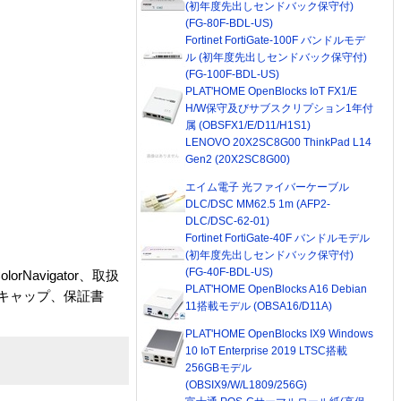
(初年度先出しセンドバック保守付)
(FG-80F-BDL-US)
Fortinet FortiGate-100F バンドルモデ
ル (初年度先出しセンドバック保守付)
(FG-100F-BDL-US)
PLAT'HOME OpenBlocks IoT FX1/E
H/W保守及びサブスクリプション1年付
属 (OBSFX1/E/D11/H1S1)
LENOVO 20X2SC8G00 ThinkPad L14
Gen2 (20X2SC8G00)
エイム電子 光ファイバーケーブル
DLC/DSC MM62.5 1m (AFP2-
DLC/DSC-62-01)
Fortinet FortiGate-40F バンドルモデル
(初年度先出しセンドバック保守付)
(FG-40F-BDL-US)
avigator、取扱
PLAT'HOME OpenBlocks A16 Debian
ジキャップ、保証書
11搭載モデル (OBSA16/D11A)
PLAT'HOME OpenBlocks IX9 Windows
10 IoT Enterprise 2019 LTSC搭載
256GBモデル
(OBSIX9/W/L1809/256G)