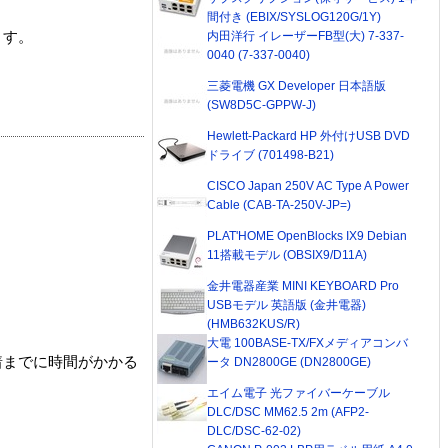
間付き (EBIX/SYSLOG120G/1Y)
内田洋行 イレーザーFB型(大) 7-337-
ます。
0040 (7-337-0040)
三菱電機 GX Developer 日本語版
(SW8D5C-GPPW-J)
Hewlett-Packard HP 外付けUSB DVD
ドライブ (701498-B21)
CISCO Japan 250V AC Type A Power
Cable (CAB-TA-250V-JP=)
PLAT'HOME OpenBlocks IX9 Debian
11搭載モデル (OBSIX9/D11A)
金井電器産業 MINI KEYBOARD Pro
USBモデル 英語版 (金井電器)
(HMB632KUS/R)
大電 100BASE-TX/FXメディアコンバ
着までに時間がかかる
ータ DN2800GE (DN2800GE)
エイム電子 光ファイバーケーブル
DLC/DSC MM62.5 2m (AFP2-
DLC/DSC-62-02)