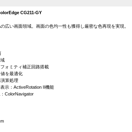
Edge CG211-GY
GAの広い画面領域。画面の色均一性も獲得し厳密な色再現を実現。
面
現域
ニフォミティ補正回路搭載
マ値を最適化
部演算処理
tiveRotation II機能
rNavigator
cm