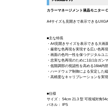
カラーマネージメント液晶モニター Color
A4サイズも見開きで表示できるUX
■主な特長
・A4見開きサイズを表示できる大画
・厳密な色再現を実現する広い色再
・画面の色均一性を保つデジタルユ
・忠実な色再現のために1台1台ガン
・低階調部の視認性を高める16bit内
・ハードウェア制御による安定した縦表示：Ac
・高精度なキャリブレーションを実現：Colo
■仕様
サイズ： 54cm 21.3 型 可視域対角54
パネル： IPS