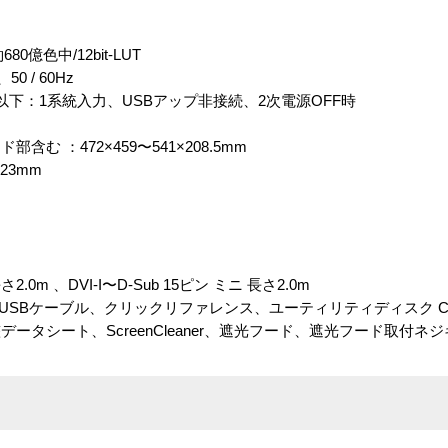
0億色中/12bit-LUT
、50 / 60Hz
以下：1系統入力、USBアップ非接続、2次電源OFF時
含む ：472×459〜541×208.5mm
323mm
.0m 、DVI-I〜D-Sub 15ピン ミニ 長さ2.0m
Bケーブル、クリックリファレンス、ユーティリティディスク ColorN
データシート、ScreenCleaner、遮光フード、遮光フード取付ネ