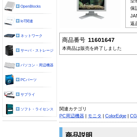
型
OpenBlocks
保
J
IoT関連
返
ネットワーク
商品番号
11601647
本商品は販売を終了しました
サーバ・ストレージ
パソコン・周辺機器
PCパーツ
サプライ
関連カテゴリ
ソフト・ライセンス
PC周辺機器
|
モニタ
|
ColorEdge
|
CG
商品説明