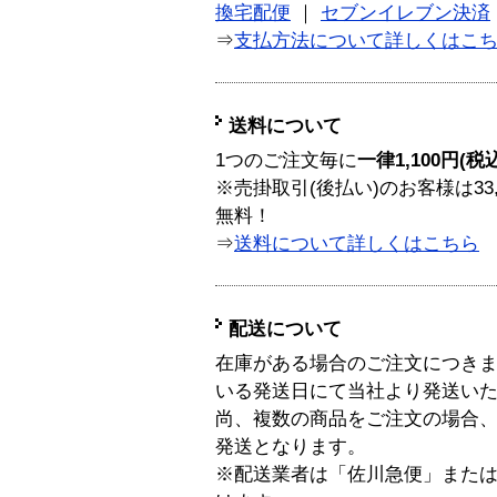
換宅配便
｜
セブンイレブン決済
⇒
支払方法について詳しくはこ
送料について
1つのご注文毎に
一律1,100円(税
※売掛取引(後払い)のお客様は33
無料！
⇒
送料について詳しくはこちら
配送について
在庫がある場合のご注文につき
いる発送日にて当社より発送い
尚、複数の商品をご注文の場合
発送となります。
※配送業者は「佐川急便」また