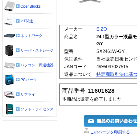
OpenBlocks
IoT関連
メーカー
EIZO
ネットワーク
商品名
24.1型カラー液晶モニタ
GY
サーバ・ストレージ
型番
SX2461W-GY
保証条件
当社販売日後センド
パソコン・周辺機器
JANコード
4995047027515
返品について
特定商取引法に基
PCパーツ
商品番号
11601628
サプライ
本商品は販売を終了しました
ソフト・ライセンス
このページを印刷する