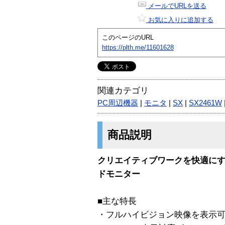
メールでURLを送る
お気に入りに追加する
このページのURL
https://plth.me/11601628
関連カテゴリ
PC周辺機器
|
モニタ
|
SX
|
SX2461W
商品説明
クリエイティブワークを快適にす
ドモニター
■主な特長
・フルハイビジョン映像を表示可能な