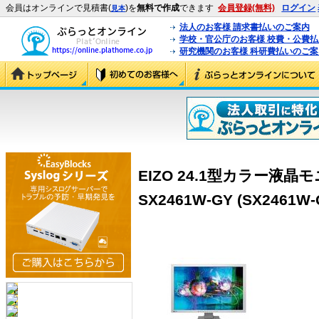
会員はオンラインで見積書(
)を
無料で作成
できます
会員登録(無料)
ログイン
見本
法人のお客様 請求書払いのご案内
学校・官公庁のお客様 校費・公費
研究機関のお客様 科研費払いのご案
EIZO 24.1型カラー液晶モニ
SX2461W-GY (SX2461W-