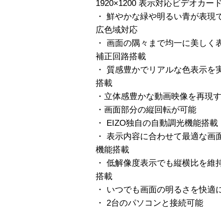
1920×1200 表示対応ビデオ
・ 鮮やかな緑や明るい青が表現でき
広色域対応
・ 画面の隅々まで均一に美しく
補正回路搭載
・ 質感豊かでリアルな色表示を実
搭載
・立体感豊かな動画映像を再現
・画面部分の縦回転が可能
・ EIZO独自の自動調光機能搭載
・ 表示内容に合わせて最適な画面に簡
機能搭載
・ 低解像度表示でも縦横比を維
搭載
・ いつでも画面の明るさを快適に保つ、
・ 2台のパソコンと接続可能