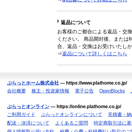
返品について
お客様のご都合による返品・交
ください。 商品開封後、または
合、返品・交換はお受けいたし
⇒
返品について詳しくはこちら
ぷらっとホーム株式会社
—
https://www.plathome.co.jp/
会社概要
株主・投資家情報
電子公告
OpenBlocks
ぷらっとオンライン
—
https://online.plathome.co.jp/
ご利用ガイド
ぷらっとオンラインについて
見積書・納
配送・決済について
よくあるご質問
特定商取引法に基
個人情報取り扱い方針
校費・公費・科研費払い取引のご