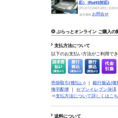
応） (RoHS対応)
(PS-D7216MT/J/R) [ 11601
お問合せ
販売
価格
ぷらっとオンライン ご購入の
支払方法について
以下のお支払い方法がご利用で
売掛取引(後払い)
｜
銀行振込(後
換宅配便
｜
セブンイレブン決済
⇒
支払方法について詳しくはこ
送料について