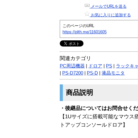
メールでURLを送る
お気に入りに追加する
このページのURL
https://plth.me/11601605
関連カテゴリ
PC周辺機器
|
ドロア
|
PS
|
ラックキ
|
PS-D7200
|
PS-D
|
液晶モニタ
商品説明
・後継品についてはお問合せく
【1Uサイズに搭載可能なマウス搭
トアップコンソールドロア】