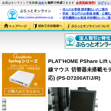
会員はオンラインで見積書(
)を
無料で作成
できます
会員登録(無料)
ログイン
見本
法人のお客様 請求書払いのご案内
学校・官公庁のお客様 校費・公費
研究機関のお客様 科研費払いのご案
PLAT’HOME PShare Lif
線マウス 切替器未搭載モデル(
応) (PS-D7200AT/J/R)