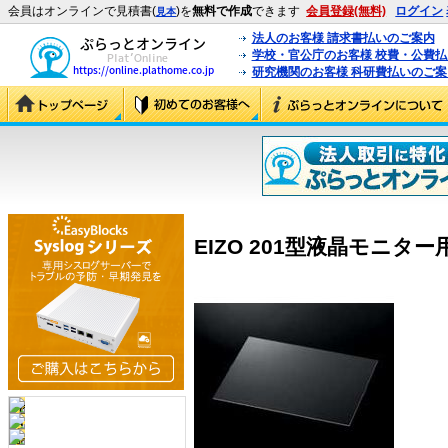
会員はオンラインで見積書(
)を
無料で作成
できます
会員登録(無料)
ログイン
見本
法人のお客様 請求書払いのご案内
学校・官公庁のお客様 校費・公費
研究機関のお客様 科研費払いのご案
EIZO 201型液晶モニター用