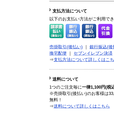
支払方法について
以下のお支払い方法がご利用で
売掛取引(後払い)
｜
銀行振込(後
換宅配便
｜
セブンイレブン決済
⇒
支払方法について詳しくはこ
送料について
1つのご注文毎に
一律1,100円(税
※売掛取引(後払い)のお客様は33
無料！
⇒
送料について詳しくはこちら