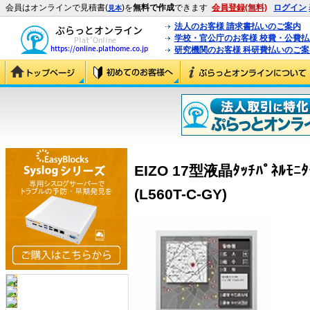
会員はオンラインで見積書(
)を
無料で作成
できます
会員登録(無料)
ログイン
見本
法人のお客様 請求書払いのご案内
学校・官公庁のお客様 校費・公費
研究機関のお客様 科研費払いのご案
EIZO 17型液晶ﾀｯﾁﾊﾟﾈﾙ
(L560T-C-GY)