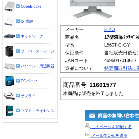
OpenBlocks
IoT関連
メーカー
EIZO
ネットワーク
商品名
17型液晶ﾀｯﾁﾊﾟ
型番
L560T-C-GY
サーバ・ストレージ
保証条件
当社販売日後セ
JANコード
4995047013617
パソコン・周辺機器
返品について
特定商取引法に
PCパーツ
商品番号
11601577
本商品は販売を終了しました
サプライ
ソフト・ライセンス
このページを印刷する
メールでURLを送る