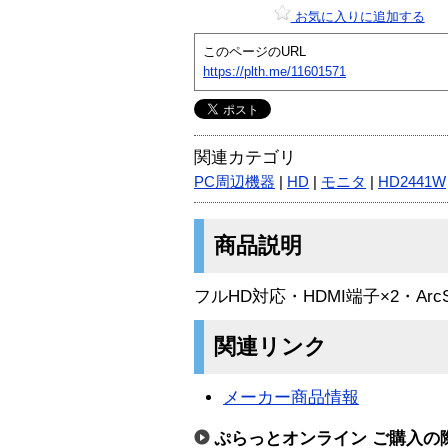
お気に入りに追加する
このページのURL
https://plth.me/11601571
関連カテゴリ
PC周辺機器
|
HD
|
モニタ
|
HD2441W
商品説明
フルHD対応・HDMI端子×2・Arc
関連リンク
メーカー商品情報
ぷらっとオンライン ご購入の