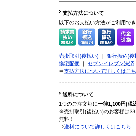
支払方法について
以下のお支払い方法がご利用で
売掛取引(後払い)
｜
銀行振込(後
換宅配便
｜
セブンイレブン決済
⇒
支払方法について詳しくはこ
送料について
1つのご注文毎に
一律1,100円(税
※売掛取引(後払い)のお客様は33
無料！
⇒
送料について詳しくはこちら