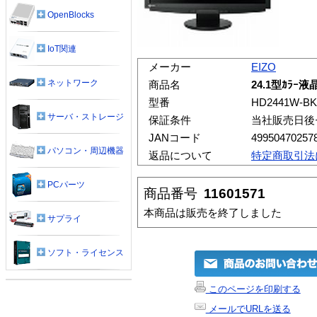
OpenBlocks
IoT関連
メーカー
EIZO
ネットワーク
商品名
24.1型ｶﾗｰ液晶
型番
HD2441W-BK
サーバ・ストレージ
保証条件
当社販売日後
JANコード
49950470257
パソコン・周辺機器
返品について
特定商取引法
PCパーツ
商品番号
11601571
本商品は販売を終了しました
サプライ
ソフト・ライセンス
このページを印刷する
メールでURLを送る