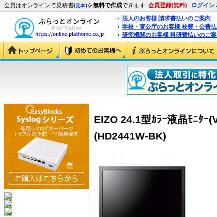
会員はオンラインで見積書(
)を
無料で作成
できます
会員登録(無料)
ログイン
見本
法人のお客様 請求書払いのご案内
学校・官公庁のお客様 校費・公費
研究機関のお客様 科研費払いのご案
EIZO 24.1型ｶﾗｰ液晶ﾓﾆﾀｰ(
(HD2441W-BK)