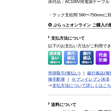
添付品：AC100V用電源ケーブル 
・ラック支柱間 590〜750mmに
ぷらっとオンライン ご購入の
支払方法について
以下のお支払い方法がご利用で
売掛取引(後払い)
｜
銀行振込(後
換宅配便
｜
セブンイレブン決済
⇒
支払方法について詳しくはこ
送料について