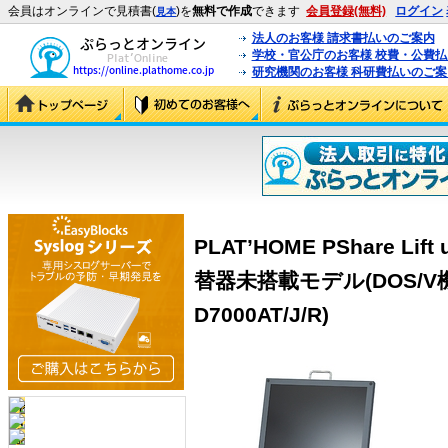
会員はオンラインで見積書(
)を
無料で作成
できます
会員登録(無料)
ログイン
見本
法人のお客様 請求書払いのご案内
学校・官公庁のお客様 校費・公費
研究機関のお客様 科研費払いのご案
PLAT’HOME PShare Lif
替器未搭載モデル(DOS/V機専
D7000AT/J/R)