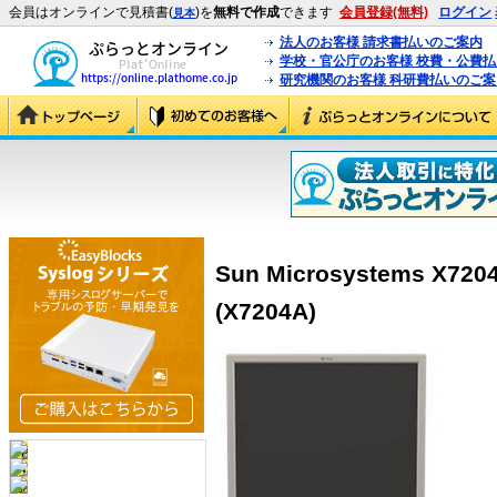
会員はオンラインで見積書(
)を
無料で作成
できます
会員登録(無料)
ログイン
見本
法人のお客様 請求書払いのご案内
学校・官公庁のお客様 校費・公費
研究機関のお客様 科研費払いのご案
Sun Microsystems X
(X7204A)