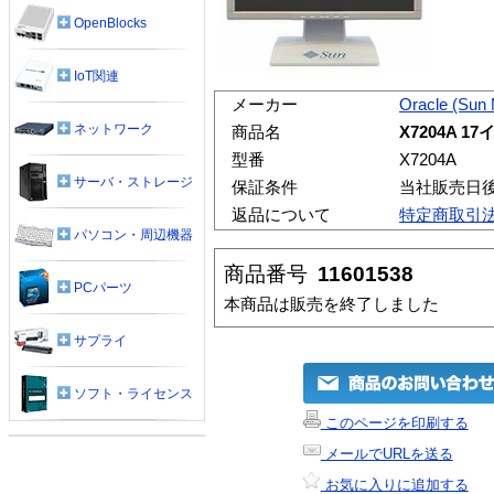
OpenBlocks
IoT関連
メーカー
Oracle (Sun
ネットワーク
商品名
X7204A 1
型番
X7204A
サーバ・ストレージ
保証条件
当社販売日
返品について
特定商取引
パソコン・周辺機器
商品番号
11601538
PCパーツ
本商品は販売を終了しました
サプライ
ソフト・ライセンス
このページを印刷する
メールでURLを送る
お気に入りに追加する