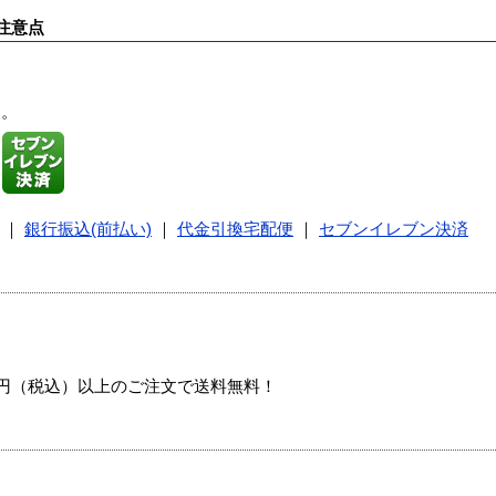
注意点
す。
｜
銀行振込(前払い)
｜
代金引換宅配便
｜
セブンイレブン決済
00円（税込）以上のご注文で送料無料！