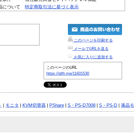
品について
特定商取引法に基づく表示
このページを印刷する
メールでURLを送る
お気に入りに追加する
このページのURL
https://plth.me/11601530
ト
|
モニタ
|
KVM切替器
|
PShare
|
S・PS-D7008
|
S・PS-D
|
液晶