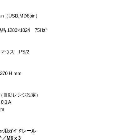
（USB,MD8pin）
1280×1024 75Hz”
ウス PS/2
70 H mm
z （自動レンジ設定）
.3 A
8m
wer用ガイドレール
／M6 x 3