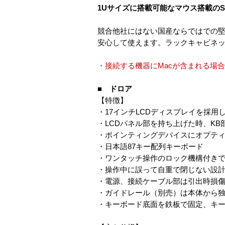
1Uサイズに搭載可能なマウス搭載の
競合他社にはない国産ならではでの
安心して使えます。ラックキャビネ
・接続する機器にMacが含まれる場合
■ ドロア
【特徴】
・17インチLCDディスプレイを採用
・LCDパネル部を持ち上げた時、K
・ポインティングデバイスにオプテ
・日本語87キー配列キーボード
・ワンタッチ操作のロック機構付き
・操作中に誤って自重で閉じない設計
・電源、接続ケーブル部は引出時損
・ガイドレール（別売）は本体から
・キーボード底面を鉄板で固定、キ