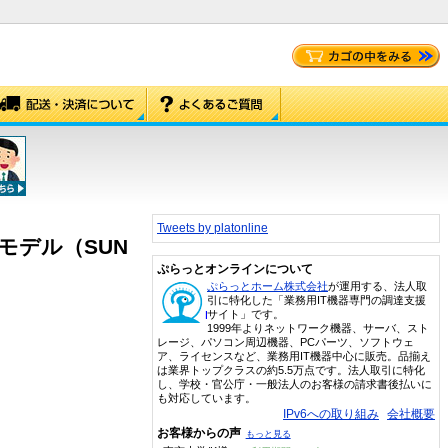
Tweets by platonline
搭載モデル（SUN
ぷらっとオンラインについて
ぷらっとホーム株式会社
が運用する、法人取
引に特化した「業務用IT機器専門の調達支援
サイト」です。
1999年よりネットワーク機器、サーバ、スト
レージ、パソコン周辺機器、PCパーツ、ソフトウェ
ア、ライセンスなど、業務用IT機器中心に販売。品揃え
は業界トップクラスの約5.5万点です。法人取引に特化
し、学校・官公庁・一般法人のお客様の請求書後払いに
も対応しています。
IPv6への取り組み
会社概要
お客様からの声
もっと見る