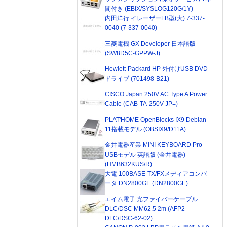
間付き (EBIX/SYSLOG120G/1Y)
内田洋行 イレーザーFB型(大) 7-337-
0040 (7-337-0040)
三菱電機 GX Developer 日本語版
(SW8D5C-GPPW-J)
Hewlett-Packard HP 外付けUSB DVD
ドライブ (701498-B21)
CISCO Japan 250V AC Type A Power
Cable (CAB-TA-250V-JP=)
PLAT'HOME OpenBlocks IX9 Debian
11搭載モデル (OBSIX9/D11A)
金井電器産業 MINI KEYBOARD Pro
USBモデル 英語版 (金井電器)
(HMB632KUS/R)
大電 100BASE-TX/FXメディアコンバ
ータ DN2800GE (DN2800GE)
エイム電子 光ファイバーケーブル
DLC/DSC MM62.5 2m (AFP2-
DLC/DSC-62-02)