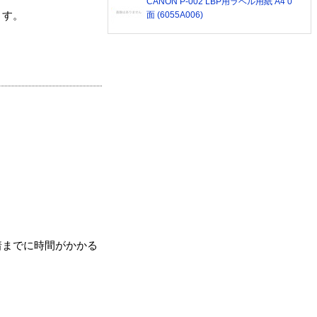
CANON P-002 LBP用ラベル用紙 A4 0
面 (6055A006)
ます。
着までに時間がかかる