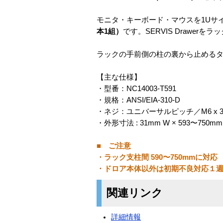
モニタ・キーボード・マウスを1Uサイ
本1組）
です。SERVIS Drawe
ラックの手前側の柱の裏から止める
【主な仕様】
・型番：NC14003-T591
・規格：ANSI/EIA-310-D
・ネジ：ユニバーサルピッチ／M6 x 
・外形寸法 : 31mm W × 593〜750m
■ ご注意
・ラック支柱間 590〜750mmに対応
・ドロア本体以外は初期不良対応１
関連リンク
詳細情報