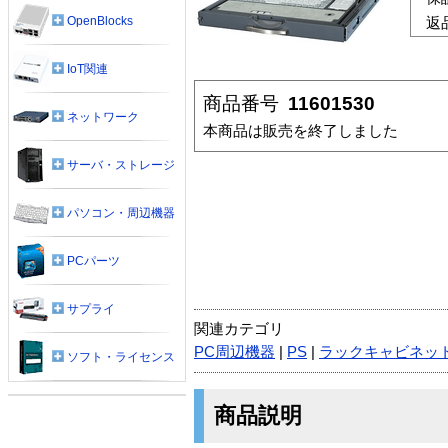
OpenBlocks
返
IoT関連
商品番号
11601530
ネットワーク
本商品は販売を終了しました
サーバ・ストレージ
パソコン・周辺機器
PCパーツ
サプライ
関連カテゴリ
PC周辺機器
|
PS
|
ラックキャビネッ
ソフト・ライセンス
商品説明