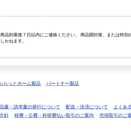
商品到着後７日以内にご連絡ください。 商品開封後、または特別
たしかねます。
ぷらっとホーム製品
パートナー製品
品書・請求書の発行について
配送・決済について
よくあ
方針
校費・公費・科研費払い取引のご案内
売掛取引のご