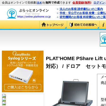
会員はオンラインで見積書(
)を
無料で作成
できます
会員登録(無料)
ログイン
見本
法人のお客様 請求書払いのご案内
学校・官公庁のお客様 校費・公費
研究機関のお客様 科研費払いのご案
PLAT’HOME PShare 
対応） / ドロア セットモデル (
メ
商
型
保