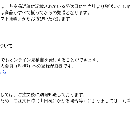
ては、各商品詳細に記載されている発送日にて当社より発送いたし
送は商品がすべて揃ってからの発送となります。
ヤマト運輸」からお選びいただけます
ついて
つでもオンライン見積書を発行することができます。
会員（BizID）への登録が必要です。
ちら
ましては、ご注文後に別途郵送しております。
のため、ご注文日時（土日祝にかかる場合等）によりましては、到