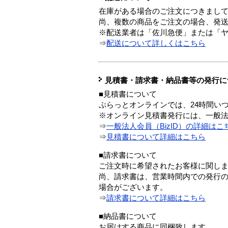
在庫がある場合のご注文につきまし
尚、複数の商品をご注文の場合、発
※配送業者は「佐川急便」または「
⇒
配送について詳しくはこちら
見積書・請求書・納品書等の発行に
■見積書について
ぷらっとオンラインでは、24時間い
※オンライン見積書発行には、一般法人
⇒
一般法人会員（BizID）の詳細はこ
⇒
見積書について詳細はこちら
■請求書について
ご注文時に希望されたお客様に関し
尚、請求書は、営業時間内での発行
場合がございます。
⇒
請求書について詳細はこちら
■納品書について
お届けする商品に同梱致します。