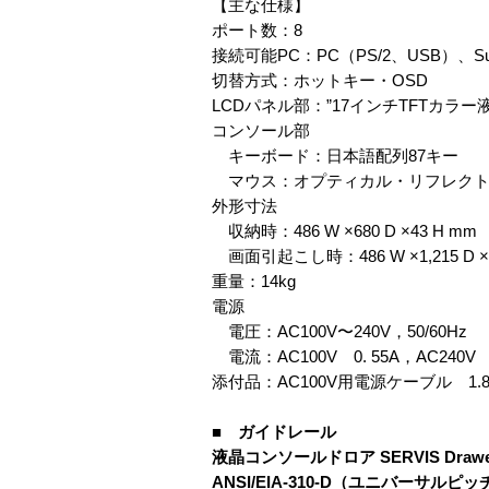
【主な仕様】
ポート数：8
接続可能PC：PC（PS/2、USB）、Sun
切替方式：ホットキー・OSD
LCDパネル部：”17インチTFTカラー液晶 
コンソール部
キーボード：日本語配列87キー
マウス：オプティカル・リフレクトマ
外形寸法
収納時：486 W ×680 D ×43 H mm
画面引起こし時：486 W ×1,215 D ×3
重量：14kg
電源
電圧：AC100V〜240V，50/60H
電流：AC100V 0. 55A，AC240V 0
添付品：AC100V用電源ケーブル 1.
■ ガイドレール
液晶コンソールドロア SERVIS Dra
ANSI/EIA-310-D（ユニバーサルピッチ