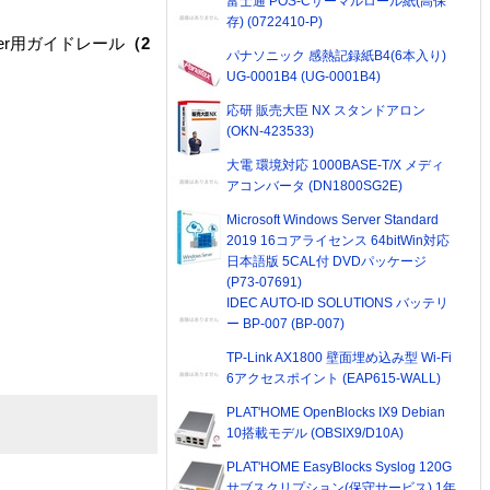
富士通 POS-Cサーマルロール紙(高保
存) (0722410-P)
er用ガイドレール
（2
パナソニック 感熱記録紙B4(6本入り)
UG-0001B4 (UG-0001B4)
応研 販売大臣 NX スタンドアロン
(OKN-423533)
大電 環境対応 1000BASE-T/X メディ
アコンバータ (DN1800SG2E)
Microsoft Windows Server Standard
2019 16コアライセンス 64bitWin対応
日本語版 5CAL付 DVDパッケージ
(P73-07691)
IDEC AUTO-ID SOLUTIONS バッテリ
ー BP-007 (BP-007)
TP-Link AX1800 壁面埋め込み型 Wi-Fi
6アクセスポイント (EAP615-WALL)
PLAT'HOME OpenBlocks IX9 Debian
10搭載モデル (OBSIX9/D10A)
PLAT'HOME EasyBlocks Syslog 120G
サブスクリプション(保守サービス) 1年