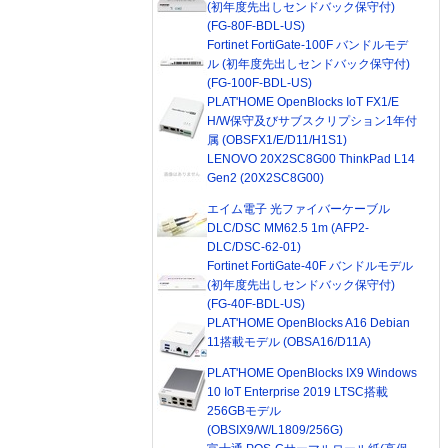
(初年度先出しセンドバック保守付)
(FG-80F-BDL-US)
Fortinet FortiGate-100F バンドルモデ
ル (初年度先出しセンドバック保守付)
(FG-100F-BDL-US)
PLAT'HOME OpenBlocks IoT FX1/E
H/W保守及びサブスクリプション1年付
属 (OBSFX1/E/D11/H1S1)
LENOVO 20X2SC8G00 ThinkPad L14
Gen2 (20X2SC8G00)
エイム電子 光ファイバーケーブル
DLC/DSC MM62.5 1m (AFP2-
DLC/DSC-62-01)
Fortinet FortiGate-40F バンドルモデル
(初年度先出しセンドバック保守付)
(FG-40F-BDL-US)
PLAT'HOME OpenBlocks A16 Debian
11搭載モデル (OBSA16/D11A)
PLAT'HOME OpenBlocks IX9 Windows
10 IoT Enterprise 2019 LTSC搭載
256GBモデル
(OBSIX9/W/L1809/256G)