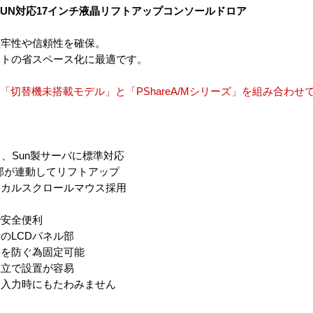
SUN対応17インチ液晶リフトアップコンソールドロア
堅牢性や信頼性を確保。
ットの省スペース化に最適です。
「切替機未搭載モデル」と「PShareA/Mシリーズ」を組み合わせ
し、Sun製サーバに標準対応
B部が連動してリフトアップ
ィカルスクロールマウス採用
で安全便利
のLCDパネル部
傷を防ぐ為固定可能
独立で設置が容易
ー入力時にもたわみません