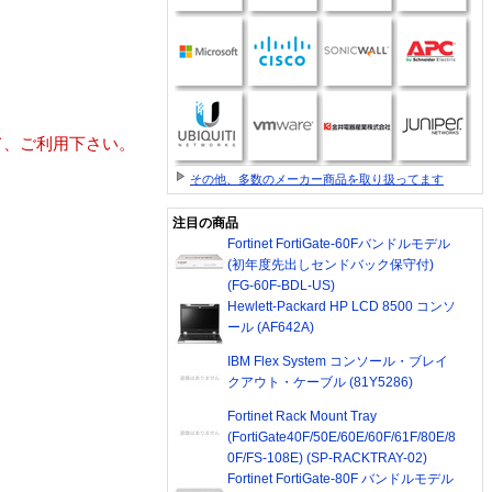
て、ご利用下さい。
その他、多数のメーカー商品を取り扱ってます
注目の商品
Fortinet FortiGate-60Fバンドルモデル
(初年度先出しセンドバック保守付)
(FG-60F-BDL-US)
Hewlett-Packard HP LCD 8500 コンソ
ール (AF642A)
IBM Flex System コンソール・ブレイ
クアウト・ケーブル (81Y5286)
Fortinet Rack Mount Tray
(FortiGate40F/50E/60E/60F/61F/80E/8
0F/FS-108E) (SP-RACKTRAY-02)
Fortinet FortiGate-80F バンドルモデル