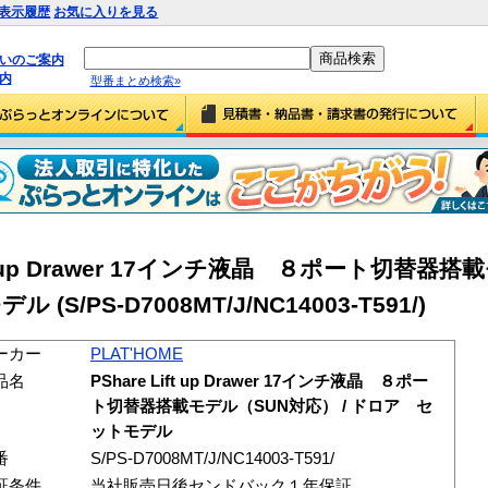
表示履歴
お気に入りを見る
払いのご案内
内
型番まとめ検索»
Lift up Drawer 17インチ液晶 ８ポート切替器
S/PS-D7008MT/J/NC14003-T591/)
ーカー
PLAT'HOME
品名
PShare Lift up Drawer 17インチ液晶 ８ポー
ト切替器搭載モデル（SUN対応） / ドロア セ
ットモデル
番
S/PS-D7008MT/J/NC14003-T591/
証条件
当社販売日後センドバック１年保証