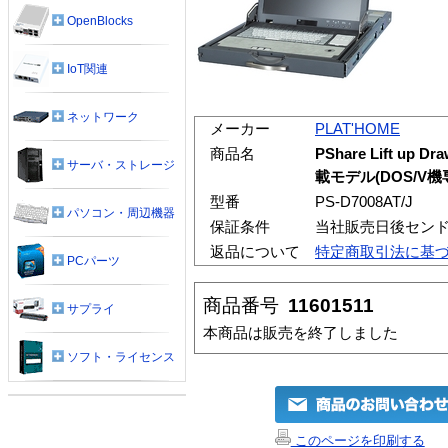
OpenBlocks
IoT関連
ネットワーク
メーカー
PLAT'HOME
商品名
PShare Lift u
サーバ・ストレージ
載モデル(DOS/V機
型番
PS-D7008AT/J
パソコン・周辺機器
保証条件
当社販売日後セン
返品について
特定商取引法に基
PCパーツ
商品番号
11601511
サプライ
本商品は販売を終了しました
ソフト・ライセンス
このページを印刷する