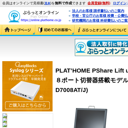
会員はオンラインで見積書(
)を
無料で作成
できます
会員登録(無料)
ログイン
見本
法人のお客様 請求書払いのご案内
学校・官公庁のお客様 校費・公費
研究機関のお客様 科研費払いのご案
PLAT’HOME PShare Li
８ポート切替器搭載モデル(DO
D7008AT/J)