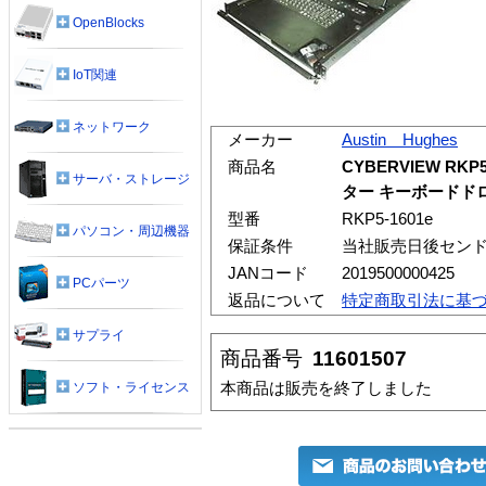
OpenBlocks
IoT関連
ネットワーク
メーカー
Austin Hughes
商品名
CYBERVIEW RKP
サーバ・ストレージ
ター キーボードドロ
型番
RKP5-1601e
パソコン・周辺機器
保証条件
当社販売日後セン
JANコード
2019500000425
PCパーツ
返品について
特定商取引法に基
サプライ
商品番号
11601507
本商品は販売を終了しました
ソフト・ライセンス