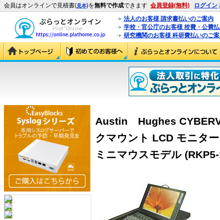
会員はオンラインで見積書(
)を
無料で作成
できます
会員登録(無料)
ログイン
見本
法人のお客様 請求書払いのご案内
学校・官公庁のお客様 校費・公費
研究機関のお客様 科研費払いのご案
Austin Hughes CYBER
クマウント LCD モニター
ミニマウスモデル (RKP5-1