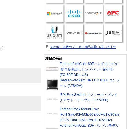
その他、多数のメーカー商品を取り扱ってます
本）
注目の商品
Fortinet FortiGate-60Fバンドルモデル
(初年度先出しセンドバック保守付)
(FG-60F-BDL-US)
Hewlett-Packard HP LCD 8500 コンソ
ール (AF642A)
IBM Flex System コンソール・ブレイ
クアウト・ケーブル (81Y5286)
Fortinet Rack Mount Tray
(FortiGate40F/50E/60E/60F/61F/80E/8
0F/FS-108E) (SP-RACKTRAY-02)
Fortinet FortiGate-80F バンドルモデル