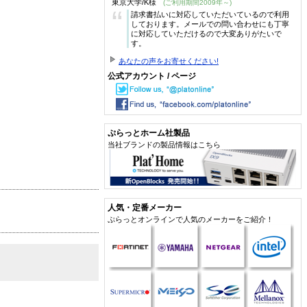
東京大学/K様
(ご利用期間2009年～)
“
請求書払いに対応していただいているので利用
しております。メールでの問い合わせにも丁寧
に対応していただけるので大変ありがたいで
す。
あなたの声をお寄せください!
公式アカウント / ページ
ぷらっとホーム社製品
当社ブランドの製品情報はこちら
人気・定番メーカー
ぷらっとオンラインで人気のメーカーをご紹介！