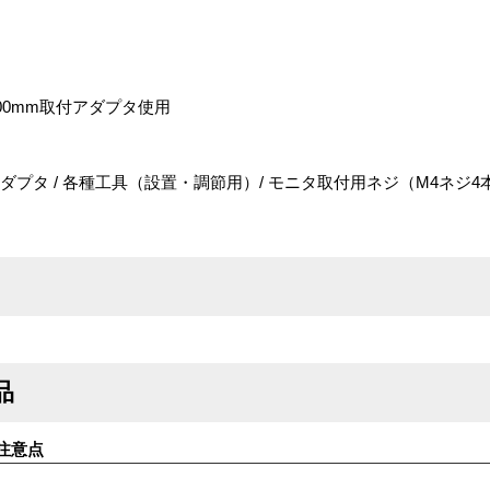
m×100mm取付アダプタ使用
付アダプタ / 各種工具（設置・調節用）/ モニタ取付用ネジ（M4ネジ4
品
注意点