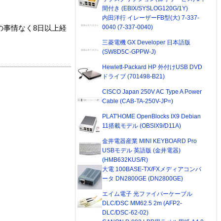
間付き (EBIX/SYSLOG120G/1Y)
内田洋行 イレーザーFB型(大) 7-337-
0040 (7-337-0040)
の事情なく8日以上経
三菱電機 GX Developer 日本語版
(SW8D5C-GPPW-J)
Hewlett-Packard HP 外付けUSB DVD
ドライブ (701498-B21)
CISCO Japan 250V AC Type A Power
Cable (CAB-TA-250V-JP=)
PLAT'HOME OpenBlocks IX9 Debian
11搭載モデル (OBSIX9/D11A)
金井電器産業 MINI KEYBOARD Pro
USBモデル 英語版 (金井電器)
(HMB632KUS/R)
大電 100BASE-TX/FXメディアコンバ
ータ DN2800GE (DN2800GE)
エイム電子 光ファイバーケーブル
DLC/DSC MM62.5 2m (AFP2-
DLC/DSC-62-02)