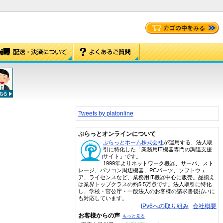
Tweets by platonline
ぷらっとオンラインについて
ぷらっとホーム株式会社
が運用する、法人取
引に特化した「業務用IT機器専門の調達支援
サイト」です。
1999年よりネットワーク機器、サーバ、スト
レージ、パソコン周辺機器、PCパーツ、ソフトウェ
ア、ライセンスなど、業務用IT機器中心に販売。品揃え
は業界トップクラスの約5.5万点です。法人取引に特化
し、学校・官公庁・一般法人のお客様の請求書後払いに
も対応しています。
IPv6への取り組み
会社概要
お客様からの声
もっと見る