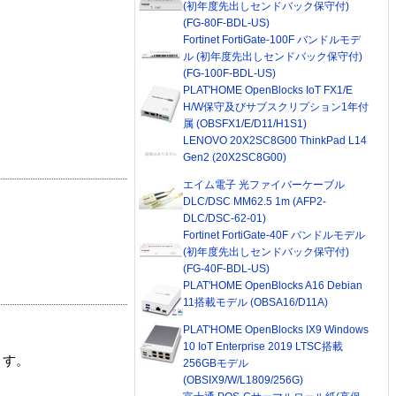
(初年度先出しセンドバック保守付)
(FG-80F-BDL-US)
Fortinet FortiGate-100F バンドルモデ
ル (初年度先出しセンドバック保守付)
(FG-100F-BDL-US)
PLAT'HOME OpenBlocks IoT FX1/E
H/W保守及びサブスクリプション1年付
属 (OBSFX1/E/D11/H1S1)
LENOVO 20X2SC8G00 ThinkPad L14
Gen2 (20X2SC8G00)
エイム電子 光ファイバーケーブル
DLC/DSC MM62.5 1m (AFP2-
DLC/DSC-62-01)
Fortinet FortiGate-40F バンドルモデル
(初年度先出しセンドバック保守付)
(FG-40F-BDL-US)
PLAT'HOME OpenBlocks A16 Debian
11搭載モデル (OBSA16/D11A)
PLAT'HOME OpenBlocks IX9 Windows
10 IoT Enterprise 2019 LTSC搭載
ます。
256GBモデル
(OBSIX9/W/L1809/256G)