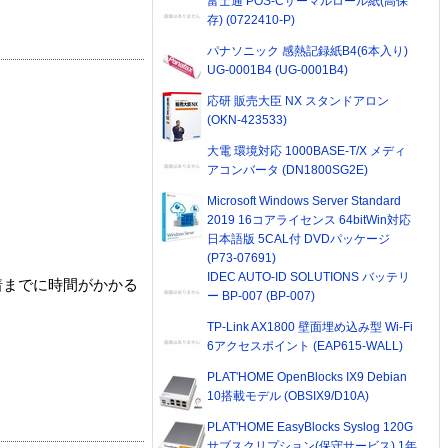
富士通 POS-Cサーマルロール紙(高保
存) (0722410-P)
パナソニック 感熱記録紙B4(6本入り)
UG-0001B4 (UG-0001B4)
応研 販売大臣 NX スタンドアロン
(OKN-423533)
大電 環境対応 1000BASE-T/X メディ
アコンバータ (DN1800SG2E)
Microsoft Windows Server Standard
2019 16コアライセンス 64bitWin対応
日本語版 5CAL付 DVDパッケージ
(P73-07691)
IDEC AUTO-ID SOLUTIONS バッテリ
着までに時間がかかる
ー BP-007 (BP-007)
TP-Link AX1800 壁面埋め込み型 Wi-Fi
6アクセスポイント (EAP615-WALL)
PLAT'HOME OpenBlocks IX9 Debian
10搭載モデル (OBSIX9/D10A)
PLAT'HOME EasyBlocks Syslog 120G
サブスクリプション(保守サービス) 1年