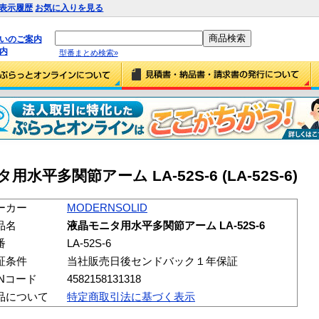
表示履歴
お気に入りを見る
払いのご案内
内
型番まとめ検索»
用水平多関節アーム LA-52S-6 (LA-52S-6)
ーカー
MODERNSOLID
品名
液晶モニタ用水平多関節アーム LA-52S-6
番
LA-52S-6
証条件
当社販売日後センドバック１年保証
ANコード
4582158131318
品について
特定商取引法に基づく表示