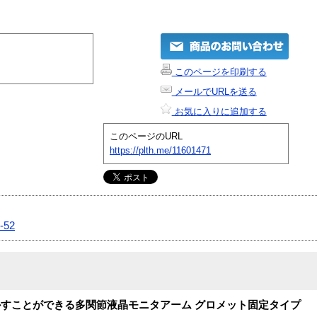
このページを印刷する
メールでURLを送る
お気に入りに追加する
このページのURL
https://plth.me/11601471
-52
すことができる多関節液晶モニタアーム グロメット固定タイプ