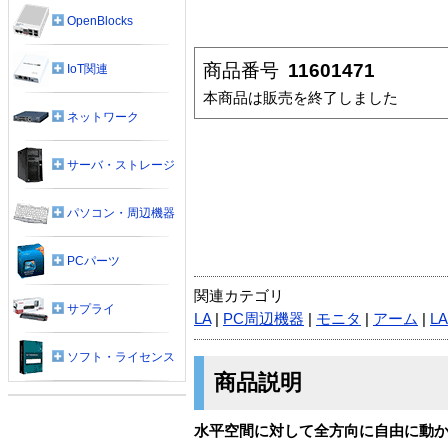
OpenBlocks
商品番号
11601471
IoT関連
本商品は販売を終了しました
ネットワーク
サーバ・ストレージ
パソコン・周辺機器
PCパーツ
関連カテゴリ
サプライ
LA
|
PC周辺機器
|
モニタ
|
アーム
|
LA
ソフト・ライセンス
商品説明
水平空間に対して全方向に自由に動か