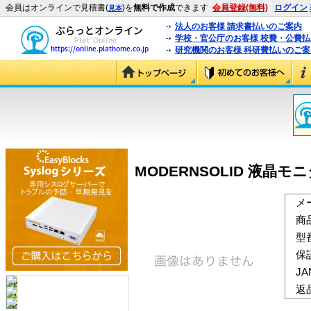
会員はオンラインで見積書(
)を
無料で作成
できます
会員登録(無料)
ログイン
見本
法人のお客様 請求書払いのご案内
学校・官公庁のお客様 校費・公費
研究機関のお客様 科研費払いのご案
MODERNSOLID 液晶モニタ
メ
商
型
保
J
返