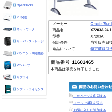
OpenBlocks
IoT関連
メーカー
Oracle (Sun
ネットワーク
商品名
X7203A 2
型番
X7203A
サーバ・ストレージ
保証条件
当社販売日
返品について
特定商取引
パソコン・周辺機器
商品番号
11601465
PCパーツ
本商品は販売を終了しました
サプライ
ソフト・ライセンス
このページを印刷する
メールでURLを送る
お気に入りに追加する