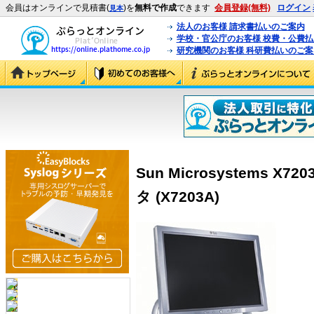
会員はオンラインで見積書(
)を
無料で作成
できます
会員登録(無料)
ログイン
見本
法人のお客様 請求書払いのご案内
学校・官公庁のお客様 校費・公費
研究機関のお客様 科研費払いのご案
Sun Microsystems X7
タ (X7203A)