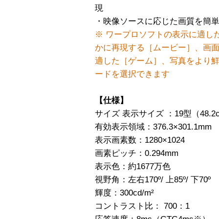
現
・映像ソースに応じた画質を簡単に
※ ワープロソフトの表示に適し
かに再現する［ムービー］、画
適した［ゲーム］、写真をより
ードを選択できます
【仕様】
サイズ 表示サイズ ：19型（48.2
有効表示領域：376.3×301.1mm
表示画素数：1280×1024
画素ピッチ：0.294mm
表示色：約1677万色
視野角：左右170º/ 上85º/ 下70º
輝度：300cd/m²
コントラスト比： 700：1