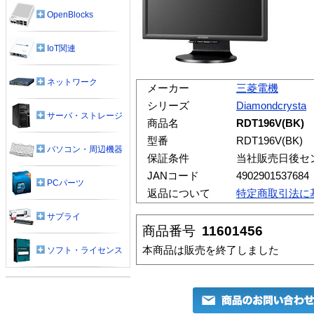
OpenBlocks
IoT関連
ネットワーク
メーカー
三菱電機
シリーズ
Diamondcrysta
サーバ・ストレージ
商品名
RDT196V(B
型番
RDT196V(BK)
パソコン・周辺機器
保証条件
当社販売日後セ
JANコード
4902901537684
PCパーツ
返品について
特定商取引法に
サプライ
商品番号
11601456
本商品は販売を終了しました
ソフト・ライセンス