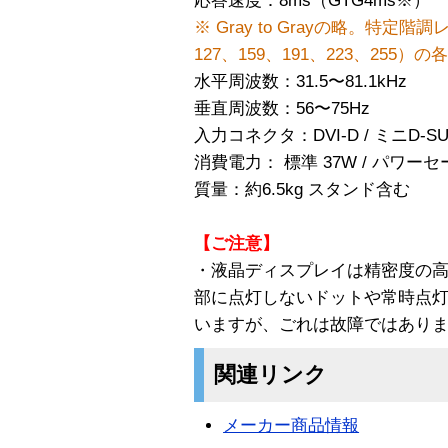
応答速度：8ms（GTG4ms※）
※ Gray to Grayの略。特定階
127、159、191、223、255
水平周波数：31.5〜81.1kHz
垂直周波数：56〜75Hz
入力コネクタ：DVI-D / ミニD-S
消費電力： 標準 37W / パワー
質量：約6.5kg スタンド含む
【ご注意】
・液晶ディスプレイは精密度の
部に点灯しないドットや常時点
いますが、ごれは故障ではあり
関連リンク
メーカー商品情報