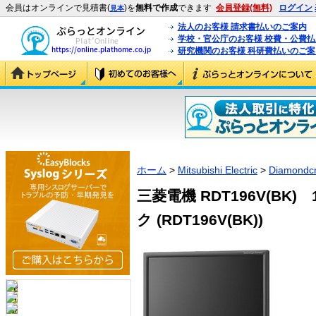
会員はオンラインで見積書(
)を
無料で作成
できます
会員登録(無料)
ログイン
見本
法人のお客様 請求書払いのご案内
学校・官公庁のお客様 校費・公費
研究機関のお客様 科研費払いのご案
ホーム
>
Mitsubishi Electric
>
Diamondcr
三菱電機 RDT196V(B
ク (RDT196V(BK))