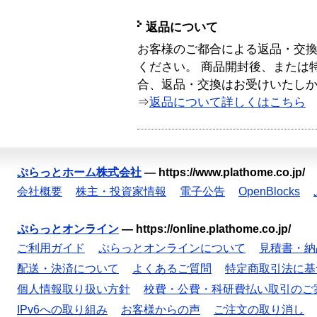
返品について
お客様のご都合による返品・交
ください。 商品開封後、または
合、返品・交換はお受けいたし
⇒
返品について詳しくはこちら
ぷらっとホーム株式会社
—
https://www.plathome.co.jp/
会社概要
株主・投資家情報
電子公告
OpenBlocks
ぷらっとオンライン
—
https://online.plathome.co.jp/
ご利用ガイド
ぷらっとオンラインについて
見積書・納
配送・決済について
よくあるご質問
特定商取引法に基
個人情報取り扱い方針
校費・公費・科研費払い取引のご
IPv6への取り組み
お客様からの声
ご注文の取り消し