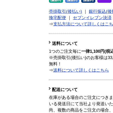
売掛取引(後払い)
｜
銀行振込(後
換宅配便
｜
セブンイレブン決済
⇒
支払方法について詳しくはこ
送料について
1つのご注文毎に
一律1,100円(税
※売掛取引(後払い)のお客様は33
無料！
⇒
送料について詳しくはこちら
配送について
在庫がある場合のご注文につき
いる発送日にて当社より発送い
尚、複数の商品をご注文の場合