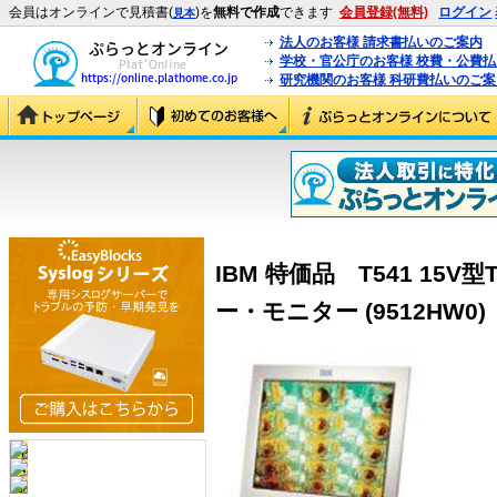
会員はオンラインで見積書(
)を
無料で作成
できます
会員登録(無料)
ログイン
見本
法人のお客様 請求書払いのご案内
学校・官公庁のお客様 校費・公費
研究機関のお客様 科研費払いのご案
IBM 特価品 T541 15
ー・モニター (9512HW0)