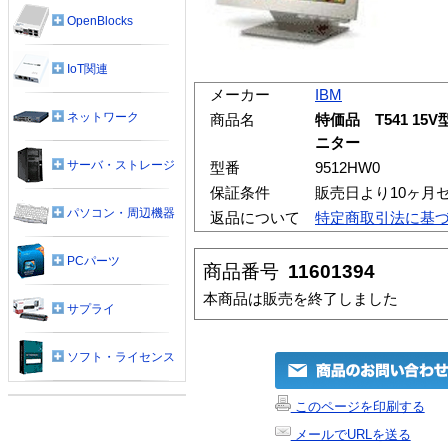
OpenBlocks
IoT関連
メーカー
IBM
ネットワーク
商品名
特価品 T541 1
ニター
サーバ・ストレージ
型番
9512HW0
保証条件
販売日より10ヶ月
パソコン・周辺機器
返品について
特定商取引法に基
PCパーツ
商品番号
11601394
本商品は販売を終了しました
サプライ
ソフト・ライセンス
このページを印刷する
メールでURLを送る