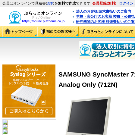
会員はオンラインで見積書(
)を
無料で作成
できます
会員登録(無料)
ログイン
見本
法人のお客様 請求書払いのご案内
学校・官公庁のお客様 校費・公費
研究機関のお客様 科研費払いのご案
SAMSUNG SyncMaster 7
Analog Only (712N)