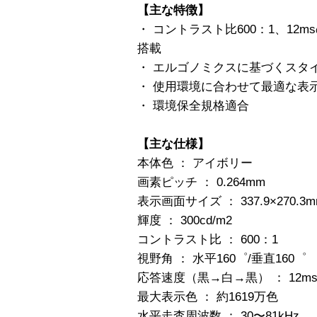
【主な特徴】
・ コントラスト比600：1、1
搭載
・ エルゴノミクスに基づくスタ
・ 使用環境に合わせて最適な表示モー
・ 環境保全規格適合
【主な仕様】
本体色 ： アイボリー
画素ピッチ ： 0.264mm
表示画面サイズ ： 337.9×270.3
輝度 ： 300cd/m2
コントラスト比 ： 600：1
視野角 ： 水平160゜/垂直160゜
応答速度（黒→白→黒） ： 12m
最大表示色 ： 約1619万色
水平走査周波数 ： 30〜81kHz