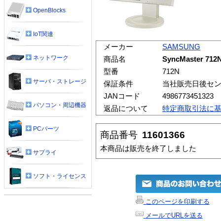
OpenBlocks
IoT関連
メーカー
SAMSUNG
ネットワーク
商品名
SyncMaster 712
型番
712N
サーバ・ストレージ
保証条件
当社販売日後セン
JANコード
4986773451323
パソコン・周辺機器
返品について
特定商取引法に
PCパーツ
商品番号
11601366
本商品は販売を終了しました
サプライ
ソフト・ライセンス
このページを印刷する
メールでURLを送る