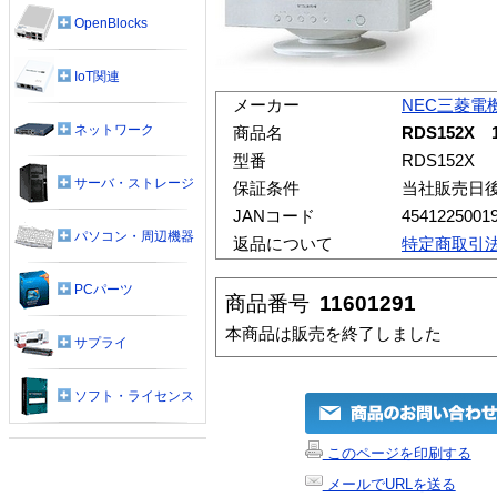
OpenBlocks
IoT関連
メーカー
NEC三菱電
ネットワーク
商品名
RDS152X
型番
RDS152X
サーバ・ストレージ
保証条件
当社販売日
JANコード
4541225001
パソコン・周辺機器
返品について
特定商取引
PCパーツ
商品番号
11601291
本商品は販売を終了しました
サプライ
ソフト・ライセンス
このページを印刷する
メールでURLを送る