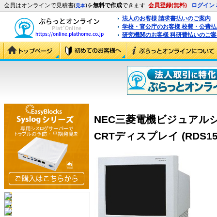
会員はオンラインで見積書(
)を
無料で作成
できます
会員登録(無料)
ログイン
見本
法人のお客様 請求書払いのご案内
学校・官公庁のお客様 校費・公費
研究機関のお客様 科研費払いのご案
NEC三菱電機ビジュアルシス
CRTディスプレイ (RDS15