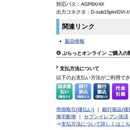
対応バス：AGP8X/4X
出力コネクタ：D-sub15pin/DVI-I
関連リンク
製品情報
ぷらっとオンライン ご購入の
支払方法について
以下のお支払い方法がご利用で
売掛取引(後払い)
｜
銀行振込(後
換宅配便
｜
セブンイレブン決済
⇒
支払方法について詳しくはこ