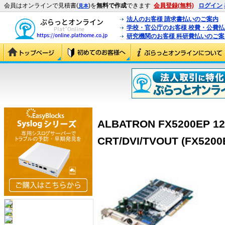
会員はオンラインで見積書(
)を
無料で作成
できます
会員登録(無料)
ログイン
見本
法人のお客様 請求書払いのご案内
学校・官公庁のお客様 校費・公費
研究機関のお客様 科研費払いのご案
ALBATRON FX5200EP 1
CRT/DVI/TVOUT (FX5200