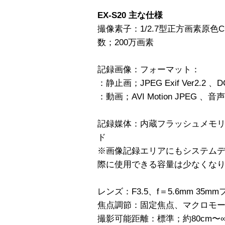
EX-S20 主な仕様
撮像素子：1/2.7型正方画素原色C
数；200万画素
記録画像：フォーマット：
：静止画；JPEG Exif Ver2.2 
：動画；AVI Motion JPEG 、
記録媒体：内蔵フラッシュメモリ 1
ド
※画像記録エリアにもシステム
際に使用できる容量は少なくな
レンズ：F3.5、f＝5.6mm 35
焦点調節：固定焦点、マクロモ
撮影可能距離：標準；約80cm〜∞