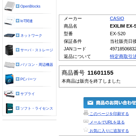
OpenBlocks
メーカー
CASIO
IoT関連
商品名
EXILIM EX-
型番
EX-S20
ネットワーク
保証条件
当社販売日
JANコード
4971850683
サーバ・ストレージ
返品について
特定商取引
パソコン・周辺機器
商品番号
11601155
PCパーツ
本商品は販売を終了しました
サプライ
ソフト・ライセンス
このページを印刷する
メールでURLを送る
お気に入りに追加する