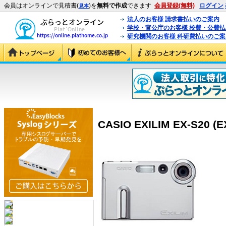
会員はオンラインで見積書(
)を
無料で作成
できます
会員登録(無料)
ログイン
見本
法人のお客様 請求書払いのご案内
学校・官公庁のお客様 校費・公費
研究機関のお客様 科研費払いのご案
CASIO EXILIM EX-S20 (E