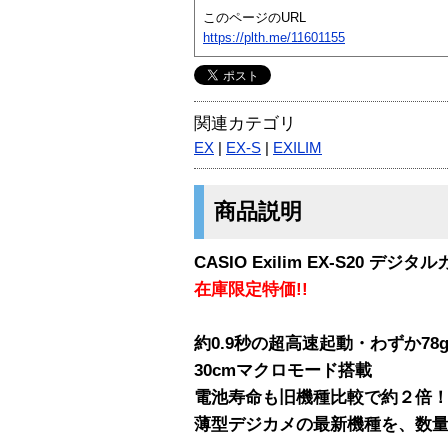
このページのURL
https://plth.me/11601155
関連カテゴリ
EX
|
EX-S
|
EXILIM
商品説明
CASIO Exilim EX-S20 デジタ
在庫限定特価!!
約0.9秒の超高速起動・わずか7
30cmマクロモード搭載
電池寿命も旧機種比較で約２倍
薄型デジカメの最新機種を、数