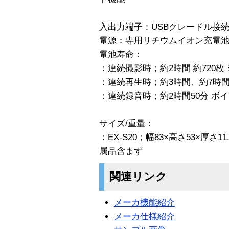
入出力端子：USBクレードル接
電源：専用リチウムイオン充電
電池寿命：
：連続撮影時；約2時間 約720枚
：連続再生時；約3時間、約7時間30
：連続録音時；約2時間50分 ボイ
サイズ/重量：
：EX-S20；幅83×高さ53×厚さ11
属品含まず
関連リンク
メーカ機能紹介
メーカ仕様紹介