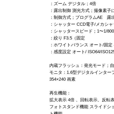
：ズーム デジタル；4倍
：露出制御 測光方式；撮像素子
：制御方式；プログラムAE 露出補正
：シャッター CCD電子/メカシ
：シャッタースピード；1〜1/80
：絞り F3.5（固定
：ホワイトバランス オート/固定 
：感度設定 オート/ ISO64/ISO125/
内蔵フラッシュ：発光モード；自
モニタ：1.6型デジタルインターフ
354×240 画素
再生機能：
拡大表示 4倍 、回転表示、反
フォトスタンド機能 スライドシ
ト機能