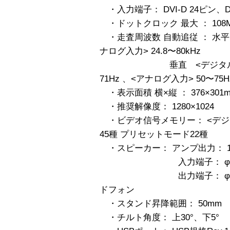
・入力端子： DVI-D 24ピン、D-
・ドットクロック 最大 ： 108MH
・走査周波数 自動追従 ： 水平 
ナログ入力> 24.8〜80kHz
垂直 <デジタル入力> 59〜6
71Hz 、<アナログ入力> 50〜75H
・表示面積 横×縦 ： 376×301
・推奨解像度： 1280×1024
・ビデオ信号メモリー： <デジタ
45種 プリセットモード22種
・スピーカー： アンプ出力： 1
入力端子： φ3.5mm
出力端子： φ3.5mm
ドフォン
・スタンド昇降範囲： 50mm
・チルト角度： 上30°、下5°