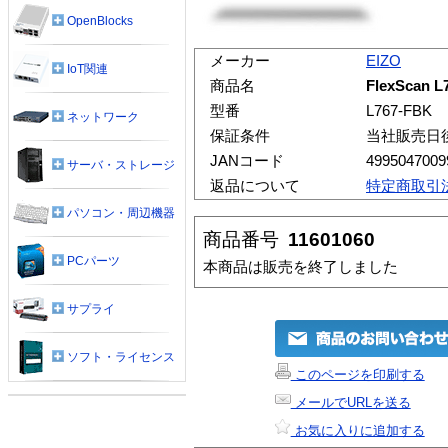
OpenBlocks
メーカー
EIZO
IoT関連
商品名
FlexScan L
型番
L767-FBK
ネットワーク
保証条件
当社販売日
JANコード
4995047009
サーバ・ストレージ
返品について
特定商取引
パソコン・周辺機器
商品番号
11601060
PCパーツ
本商品は販売を終了しました
サプライ
ソフト・ライセンス
このページを印刷する
メールでURLを送る
お気に入りに追加する