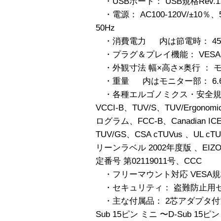
・USBポート： USB規格Rev
・電源： AC100-120V/±10％、5
50Hz
・消費電力 内は節電時： 45
・プラグ＆プレイ機能： VESA D
・外観寸法 幅×高さ×奥行 ： モニ
・重量 内はモニター部： 6.6kg
・各種エルゴノミクス・安全規格：
VCCI-B、TUV/S、TUV/Erg
ログラム、FCC-B、Canadian IC
TUV/GS、CSA cTUVus 、UL 
リーンラベル 2002年度版 、EIZO 
定番号 第02119011号、CCC
・フリーマウント対応 VESA規格に
・セキュリティ： 盗難防止用
・主な付属品： 2芯アダプタ付
Sub 15ピン ミニ 〜D-Sub 