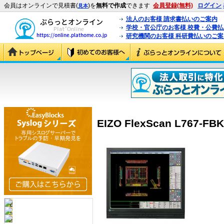
会員はオンラインで見積書(
)を
無料で作成
できます
会員登録(無料)
ログイン
見本
法人のお客様 請求書払いのご案内
学校・官公庁のお客様 校費・公費
研究機関のお客様 科研費払いのご案
EIZO FlexScan L767-FBK