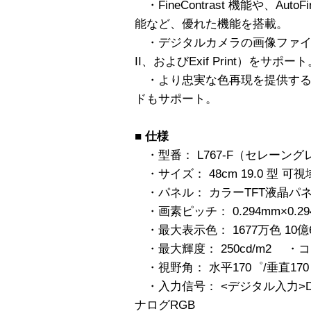
・FineContrast 機能や、AutoFin
能など、優れた機能を搭載。
・デジタルカメラの画像ファイル規格（P
II、およびExif Print）をサポー
・より忠実な色再現を提供するガ
ドもサポート。
■
仕様
・型番： L767-F（セレーング
・サイズ： 48cm 19.0 型 可視
・パネル： カラーTFT液晶パ
・画素ピッチ： 0.294mm×0.29
・最大表示色： 1677万色 10億
・最大輝度： 250cd/m2 ・コ
・視野角： 水平170゜/垂直170
・入力信号： <デジタル入力>DVI
ナログRGB