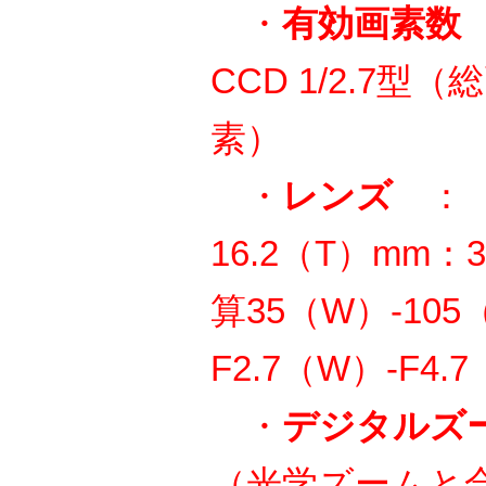
・
有効画素数
CCD 1/2.7型
素）
・
レンズ
： 5
16.2（T）mm
算35（W）‐10
F2.7（W）‐F4.
・
デジタルズ
（光学ズームと合