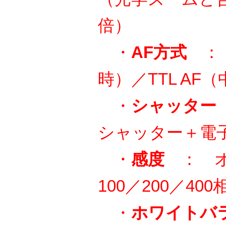
倍）
・
AF方式
： T
時）／TTL AF
・
シャッター
シャッター＋電
・
感度
： オー
100／200／400
・
ホワイトバ