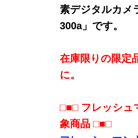
素デジタルカメラ「I
300a」です。
在庫限りの限定
に。
□■□ フレッシ
象商品 □■□