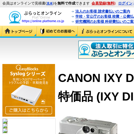
会員はオンラインで見積書(
)を
無料で作成
できます
会員登録(無料)
ログイン
見本
法人のお客様 請求書払いのご案内
学校・官公庁のお客様 校費・公費
研究機関のお客様 科研費払いのご案
CANON IXY D
特価品 (IXY DI