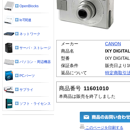
OpenBlocks
IoT関連
ネットワーク
メーカー
CANON
サーバ・ストレージ
商品名
IXY DIGITA
型番
IXY DIGITAL
パソコン・周辺機器
保証条件
販売日より1
返品について
特定商取引
PCパーツ
商品番号
11601010
サプライ
本商品は販売を終了しました
ソフト・ライセンス
このページを印刷する