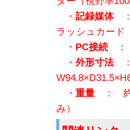
ター（視野率10
・
記録媒体
：
ラッシュカード（Ty
・
PC接続
： 
・
外形寸法
W94.8×D31.5×H
・
重量
： 約
み）