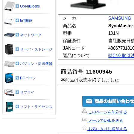
OpenBlocks
メーカー
SAMSUNG
IoT関連
商品名
SyncMaster
型番
191N
ネットワーク
保証条件
当社販売日
JANコード
4986773181
サーバ・ストレージ
返品について
特定商取引
パソコン・周辺機器
商品番号
11600945
PCパーツ
本商品は販売を終了しました
サプライ
ソフト・ライセンス
このページを印刷する
メールでURLを送る
お気に入りに追加する