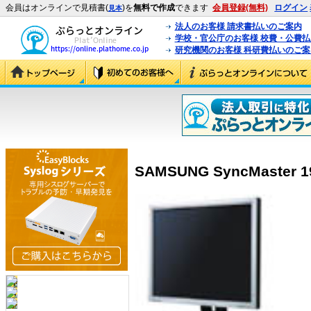
会員はオンラインで見積書(
)を
無料で作成
できます
会員登録(無料)
ログイン
見本
法人のお客様 請求書払いのご案内
学校・官公庁のお客様 校費・公費
研究機関のお客様 科研費払いのご案
SAMSUNG SyncMaster 19