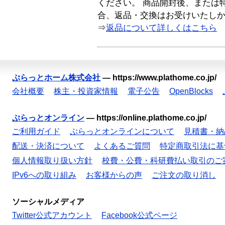
ください。 商品開封後、または
合、返品・交換はお受けいたし
⇒
返品について詳しくはこちら
ぷらっとホーム株式会社
—
https://www.plathome.co.jp/
会社概要
株主・投資家情報
電子公告
OpenBlocks
ぷらっとオンライン
—
https://online.plathome.co.jp/
ご利用ガイド
ぷらっとオンラインについて
見積書・納
配送・決済について
よくあるご質問
特定商取引法に基
個人情報取り扱い方針
校費・公費・科研費払い取引のご
IPv6への取り組み
お客様からの声
ご注文の取り消し
ソーシャルメディア
Twitter公式アカウント
Facebook公式ページ