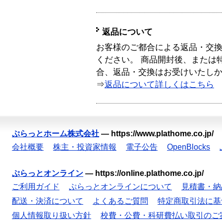
返品について
お客様のご都合による返品・交
ください。 商品開封後、または
合、返品・交換はお受けいたし
⇒
返品について詳しくはこちら
ぷらっとホーム株式会社
—
https://www.plathome.co.jp/
会社概要
株主・投資家情報
電子公告
OpenBlocks
ぷらっとオンライン
—
https://online.plathome.co.jp/
ご利用ガイド
ぷらっとオンラインについて
見積書・納
配送・決済について
よくあるご質問
特定商取引法に基
個人情報取り扱い方針
校費・公費・科研費払い取引のご