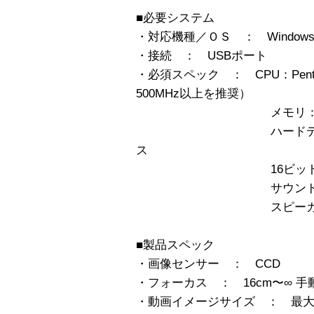
■必要システム
・対応機種／ＯＳ ： Windows 98
・接続 ： USBポート
・必須スペック ： CPU：Pentium 
500MHz以上を推奨）
メモリ：64M
ハードディスク：20
ス
16ビットカラー以
サウンド機
スピーカ
■製品スペック
・画像センサー ： CCD
・フォーカス ： 16cm〜∞ 手
・動画イメージサイズ ： 最大64