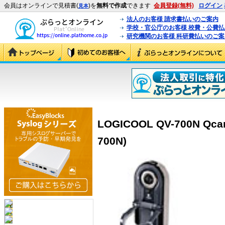
会員はオンラインで見積書(
)を
無料で作成
できます
会員登録(無料)
ログイン
見本
法人のお客様 請求書払いのご案内
学校・官公庁のお客様 校費・公費
研究機関のお客様 科研費払いのご案
LOGICOOL QV-700N Qcam
700N)