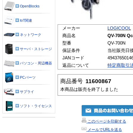
OpenBlocks
IoT関連
メーカー
LOGICOOL
ネットワーク
商品名
QV-700N Qc
型番
QV-700N
サーバ・ストレージ
保証条件
当社販売日
JANコード
4943765014
パソコン・周辺機器
返品について
特定商取引
PCパーツ
商品番号
11600867
本商品は販売を終了しました
サプライ
ソフト・ライセンス
このページを印刷する
メールでURLを送る