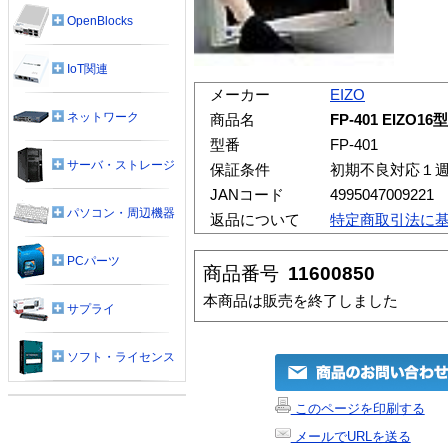
OpenBlocks
IoT関連
メーカー
EIZO
ネットワーク
商品名
FP-401 EIZ
型番
FP-401
サーバ・ストレージ
保証条件
初期不良対応１
JANコード
4995047009221
パソコン・周辺機器
返品について
特定商取引法に
PCパーツ
商品番号
11600850
本商品は販売を終了しました
サプライ
ソフト・ライセンス
このページを印刷する
メールでURLを送る