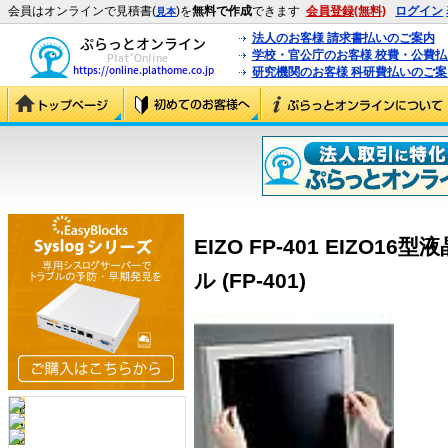
会員はオンラインで見積書(
)を
無料で作成
できます
会員登録(無料)
ログイン
見本
法人のお客様 請求書払いのご案内
学校・官公庁のお客様 校費・公費
研究機関のお客様 科研費払いのご案
EIZO FP-401 EIZO
ル (FP-401)