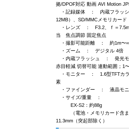
拠/DPOF対応 動画 AVI Motion J
・記録媒体 ： 内蔵フラッシ
12MB）、SD/MMCメモリカード
・レンズ ： F3.2、ｆ＝7.5m
当 焦点調節 固定焦点
・撮影可能距離 ： 約1m〜
・ズーム ： デジタル 4倍
・内蔵フラッシュ ： 発光モー
赤目軽減 切替可能 連動範囲；1〜
・モニター ： 1.6型TFTカラー
素
・ファインダー ： 液晶モニ
・サイズ/重量 ：
EX-S2：約88g
（電池・メモリカード含まず /
11.3mm（突起部除く）