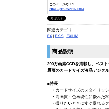
このページのURL
https://plth.me/11600844
関連カテゴリ
EX
|
EX-S
|
EXILIM
商品説明
200万画素CCDを搭載し、ベス
最薄のカードサイズ液晶デジタルカ
■特長
・カードサイズのスタイリッシ
・高画質・色再現性に優れた20
・撮りたいときにすぐ撮れるク