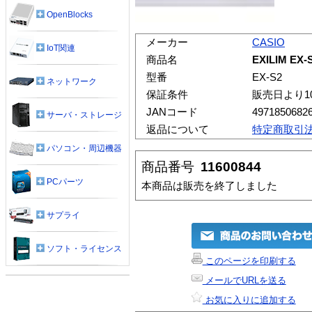
OpenBlocks
メーカー
CASIO
IoT関連
商品名
EXILIM EX-
型番
EX-S2
ネットワーク
保証条件
販売日より1
JANコード
4971850682
サーバ・ストレージ
返品について
特定商取引
パソコン・周辺機器
商品番号
11600844
PCパーツ
本商品は販売を終了しました
サプライ
ソフト・ライセンス
このページを印刷する
メールでURLを送る
お気に入りに追加する