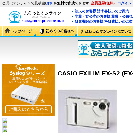
会員はオンラインで見積書(
)を
無料で作成
できます
会員登録(無料)
ログイン
見本
法人のお客様 請求書払いのご案内
学校・官公庁のお客様 校費・公費
研究機関のお客様 科研費払いのご案
CASIO EXILIM EX-S2 (EX