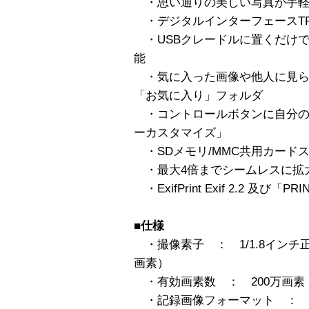
・思い通りの美しい写真が手軽
・デジタルインターフェースTF
・USBクレードルに置くだけ
能
・気に入った画像や他人に見ら
「お気に入り」フォルダ
・コントロールボタンに自分の
ーカスタマイズ」
・SDメモリ/MMC共用カード
・最大4倍までシームレスに拡
・ExifPrint Exif 2.2 及び「PRI
■仕様
・撮像素子 ： 1/1.8インチ正
画素）
・有効画素数 ： 200万画素
・記録画像フォーマット ： 静止画 JP