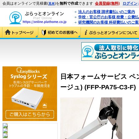
会員はオンラインで見積書(
)を
無料で作成
できます
会員登録(無料)
ログイン
見本
法人のお客様 請求書払いのご案内
学校・官公庁のお客様 校費・公費
研究機関のお客様 科研費払いのご案
日本フォームサービス ペ
ージュ) (FFP-PA75-C3-F)