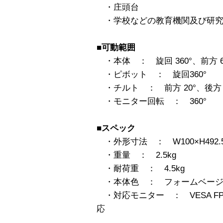
・庄頭台
・学校などの教育機関及び研究
■可動範囲
・本体 ： 旋回 360°、前方 60
・ピボット ： 旋回360°
・チルト ： 前方 20°、後方 1
・モニター回転 ： 360°
■スペック
・外形寸法 ： W100×H492.5×
・重量 ： 2.5kg
・耐荷重 ： 4.5kg
・本体色 ： フォームベージ
・対応モニター ： VESA FPM
応