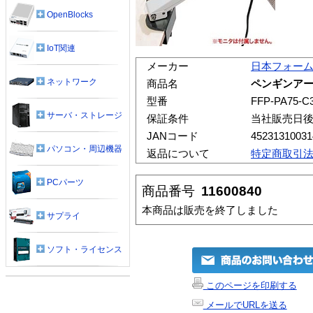
OpenBlocks
IoT関連
メーカー
日本フォー
ネットワーク
商品名
ペンギンアー
型番
FFP-PA75-C
サーバ・ストレージ
保証条件
当社販売日
JANコード
45231310031
パソコン・周辺機器
返品について
特定商取引
PCパーツ
商品番号
11600840
本商品は販売を終了しました
サプライ
ソフト・ライセンス
このページを印刷する
メールでURLを送る