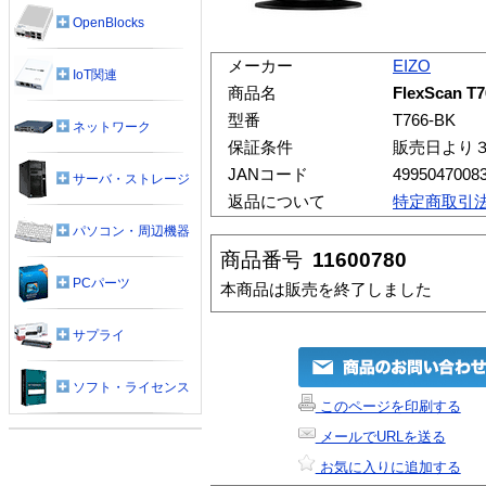
OpenBlocks
メーカー
EIZO
IoT関連
商品名
FlexScan T
型番
T766-BK
ネットワーク
保証条件
販売日より
JANコード
4995047008
サーバ・ストレージ
返品について
特定商取引
パソコン・周辺機器
商品番号
11600780
PCパーツ
本商品は販売を終了しました
サプライ
ソフト・ライセンス
このページを印刷する
メールでURLを送る
お気に入りに追加する