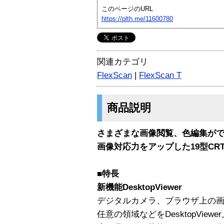
このページのURL
https://plth.me/11600780
関連カテゴリ
FlexScan
|
FlexScan T
商品説明
さまざまな画像閲覧、色編集ができる
画像対応力をアップした19型CRT「F
■特長
新機能DesktopViewer
デジタルカメラ、ブラウザ上の画像
任意の領域などをDesktopVie