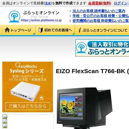
会員はオンラインで見積書(
)を
無料で作成
できます
会員登録(無料)
ログイン
見本
法人のお客様 請求書払いのご案内
学校・官公庁のお客様 校費・公費
研究機関のお客様 科研費払いのご案
EIZO FlexScan T766-BK 