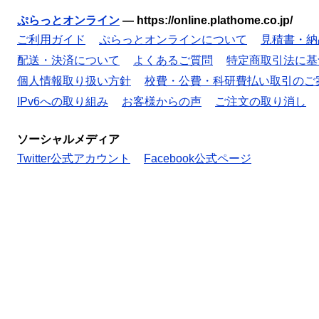
ぷらっとオンライン
—
https://online.plathome.co.jp/
ご利用ガイド
ぷらっとオンラインについて
見積書・納
配送・決済について
よくあるご質問
特定商取引法に基
個人情報取り扱い方針
校費・公費・科研費払い取引のご
IPv6への取り組み
お客様からの声
ご注文の取り消し
ソーシャルメディア
Twitter公式アカウント
Facebook公式ページ