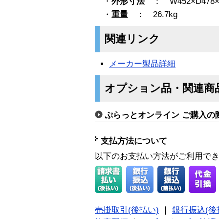
・
外形寸法
： W452×D478×
・
重量
： 26.7kg
関連リンク
メーカー製品詳細
オプション品・関連商
ぷらっとオンライン ご購入の
支払方法について
以下のお支払い方法がご利用で
売掛取引(後払い)
｜
銀行振込(後