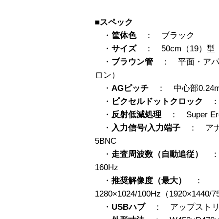
■スペック
・
筐体色
： ブラック
・
サイズ
： 50cm（19）型（
・
ブラウン管
： 平面・アパー
ロン）
・
AGピッチ
： 中心部0.24m
・
ピクセルドットクロック
： 
・
反射低減処理
： Super Erg
・
入力信号/入力端子
： アナロ
5BNC
・
走査周波数（自動追従）
： 
160Hz
・
推奨解像度（最大）
：
1280×1024/100Hz（1920×1440/
・
USBハブ
： アップストリー