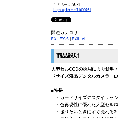
このページのURL
https://plth.me/11600761
関連カテゴリ
EX
|
EX-S
|
EXILIM
商品説明
大型セルCCDの採用により鮮明
ドサイズ液晶デジタルカメラ「EX
■特長
・カードサイズのスタイリッシ
・色再現性に優れた大型セルC
・撮りたいときにすぐ撮れる3