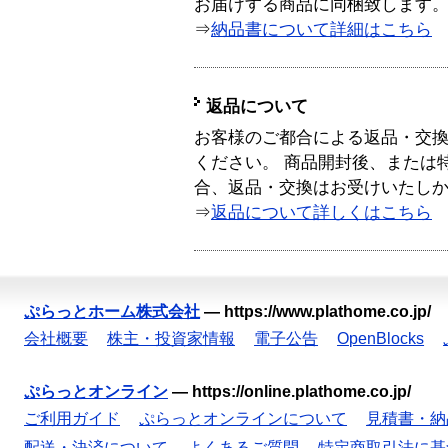
お届けする商品に同梱致します
⇒
納品書について詳細はこちら
返品について
お客様のご都合による返品・交
ください。 商品開封後、または
合、返品・交換はお受けいたし
⇒
返品について詳しくはこちら
ぷらっとホーム株式会社
—
https://www.plathome.co.jp/
会社概要
株主・投資家情報
電子公告
OpenBlocks
ぷらっとオンライン
—
https://online.plathome.co.jp/
ご利用ガイド
ぷらっとオンラインについて
見積書・納
配送・決済について
よくあるご質問
特定商取引法に基