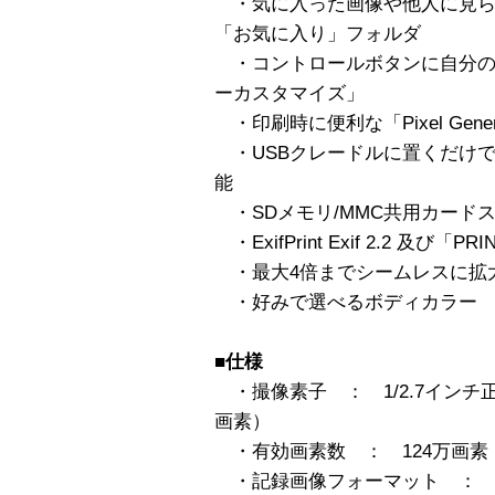
・気に入った画像や他人に見ら
「お気に入り」フォルダ
・コントロールボタンに自分の
ーカスタマイズ」
・印刷時に便利な「Pixel Gener
・USBクレードルに置くだけ
能
・SDメモリ/MMC共用カード
・ExifPrint Exif 2.2 及び「PRI
・最大4倍までシームレスに拡
・好みで選べるボディカラー
■仕様
・撮像素子 ： 1/2.7インチ正
画素）
・有効画素数 ： 124万画素
・記録画像フォーマット ： 静止画 