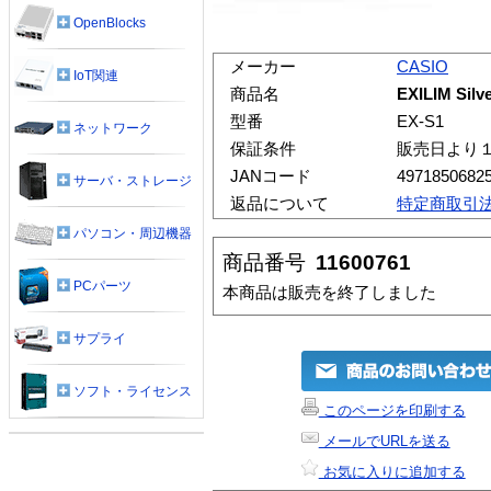
OpenBlocks
メーカー
CASIO
IoT関連
商品名
EXILIM Silv
型番
EX-S1
ネットワーク
保証条件
販売日より
JANコード
4971850682
サーバ・ストレージ
返品について
特定商取引
パソコン・周辺機器
商品番号
11600761
PCパーツ
本商品は販売を終了しました
サプライ
ソフト・ライセンス
このページを印刷する
メールでURLを送る
お気に入りに追加する