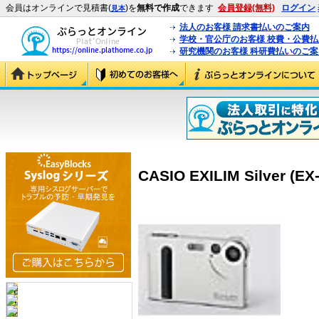
会員はオンラインで見積書(
)を
無料で作成
できます
会員登録(無料)
ログイン
見本
法人のお客様 請求書払いのご案内
学校・官公庁のお客様 校費・公費
研究機関のお客様 科研費払いのご案
CASIO EXILIM Silver (EX