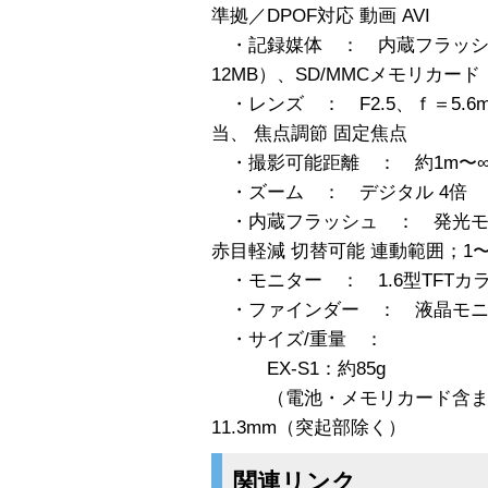
準拠／DPOF対応 動画 AVI
・記録媒体 ： 内蔵フラッシ
12MB）、SD/MMCメモリカード
・レンズ ： F2.5、ｆ＝5.6m
当、 焦点調節 固定焦点
・撮影可能距離 ： 約1m〜
・ズーム ： デジタル 4倍
・内蔵フラッシュ ： 発光モー
赤目軽減 切替可能 連動範囲；1〜
・モニター ： 1.6型TFTカラー液
・ファインダー ： 液晶モニ
・サイズ/重量 ：
EX-S1：約85g
（電池・メモリカード含まず /
11.3mm（突起部除く）
関連リンク