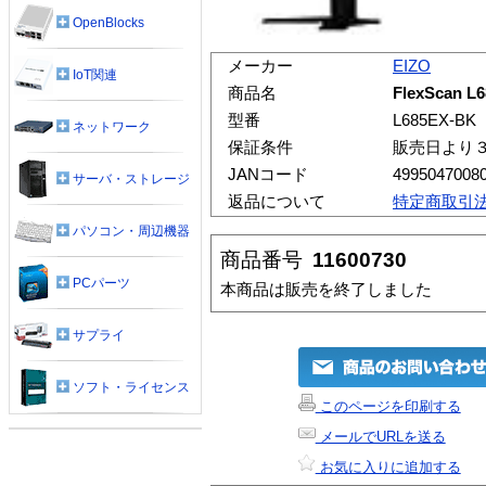
OpenBlocks
メーカー
EIZO
IoT関連
商品名
FlexScan L
型番
L685EX-BK
ネットワーク
保証条件
販売日より
JANコード
4995047008
サーバ・ストレージ
返品について
特定商取引
パソコン・周辺機器
商品番号
11600730
PCパーツ
本商品は販売を終了しました
サプライ
ソフト・ライセンス
このページを印刷する
メールでURLを送る
お気に入りに追加する