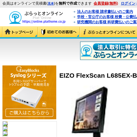
会員はオンラインで見積書(
)を
無料で作成
できます
会員登録(無料)
ログイン
見本
法人のお客様 請求書払いのご案内
学校・官公庁のお客様 校費・公費
研究機関のお客様 科研費払いのご案
EIZO FlexScan L685EX-B