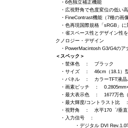
・6色独立補正機能
・広視野角で色度変位の低い高
・FineContrast機能（7種の
・色再現国際規格「sRGB」に
・省スペース性とデザイン性を両立さ
クノロジー・デザイン
・PowerMacintosh G3/
＜スペック＞
・筐体色 ： ブラック
・サイズ ： 46cm（18.1）型
・パネル ： カラーTFT液晶
・画素ピッチ ： 0.2805mm×0
・最大表示色 ： 1677万色（1
・最大輝度/コントラスト比 ： 25
・視野角 ： 水平170゜/垂直1
・入力信号 ：
・デジタル DVI Rev.1.0