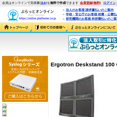
会員はオンラインで見積書(
)を
無料で作成
できます
会員登録(無料)
ログイン
見本
法人のお客様 請求書払いのご案内
学校・官公庁のお客様 校費・公費
研究機関のお客様 科研費払いのご案
Ergotron Deskstand 100 