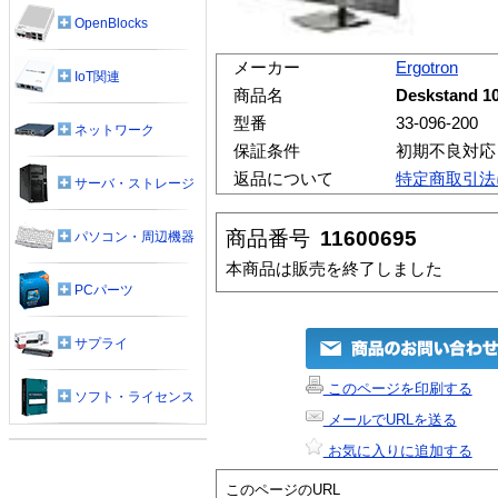
OpenBlocks
メーカー
Ergotron
IoT関連
商品名
Deskstand 1
型番
33-096-200
ネットワーク
保証条件
初期不良対応
返品について
特定商取引法
サーバ・ストレージ
商品番号
11600695
パソコン・周辺機器
本商品は販売を終了しました
PCパーツ
サプライ
このページを印刷する
ソフト・ライセンス
メールでURLを送る
お気に入りに追加する
このページのURL