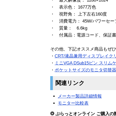
・ 最大解像度： 1280×1024
・ 表示色： 1677万色
・ 視野角： 上下左右160度
・ 消費電力： 45W/パワーセー
・ 質量： 6.6kg
・ 付属品：電源コード、保証書
その他、下記オススメ商品もぜ
・
CRT/液晶兼用ディスプレイク
・
ミニVGA DSub15ピン スリムケ
・
ポケットサイズのモニタ切替
関連リンク
メーカー製品詳細情報
モニター比較表
ぷらっとオンライン ご購入の