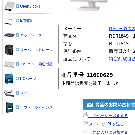
OpenBlocks
IoT関連
メーカー
NEC三菱電
ネットワーク
商品名
RDT184S 
型番
RDT184S
サーバ・ストレージ
保証条件
販売日より
返品について
特定商取引
パソコン・周辺機器
商品番号
11600629
PCパーツ
本商品は販売を終了しました
サプライ
ソフト・ライセンス
このページを印刷する
メールでURLを送る
お気に入りに追加する