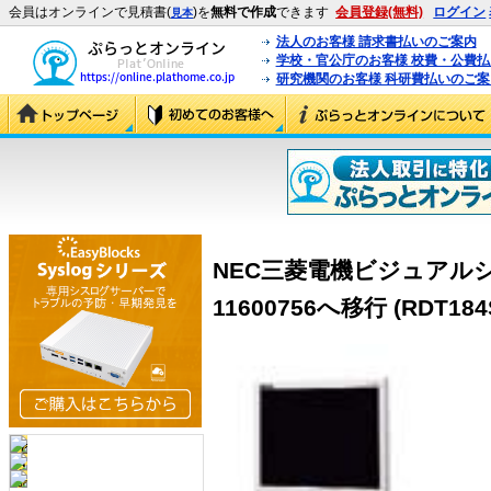
会員はオンラインで見積書(
)を
無料で作成
できます
会員登録(無料)
ログイン
見本
法人のお客様 請求書払いのご案内
学校・官公庁のお客様 校費・公費
研究機関のお客様 科研費払いのご案
NEC三菱電機ビジュアルシ
11600756へ移行 (RDT184