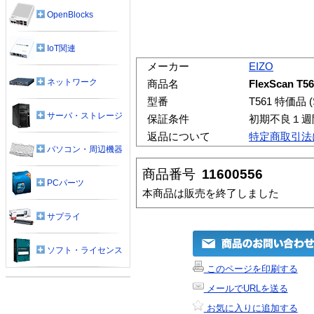
OpenBlocks
IoT関連
メーカー
EIZO
ネットワーク
商品名
FlexScan T5
型番
T561 特価品 (S
サーバ・ストレージ
保証条件
初期不良１週
返品について
特定商取引法
パソコン・周辺機器
商品番号
11600556
PCパーツ
本商品は販売を終了しました
サプライ
ソフト・ライセンス
このページを印刷する
メールでURLを送る
お気に入りに追加する