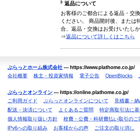
返品について
お客様のご都合による返品・交
ください。 商品開封後、または
合、返品・交換はお受けいたし
⇒
返品について詳しくはこちら
ぷらっとホーム株式会社
—
https://www.plathome.co.jp/
会社概要
株主・投資家情報
電子公告
OpenBlocks
ぷらっとオンライン
—
https://online.plathome.co.jp/
ご利用ガイド
ぷらっとオンラインについて
見積書・納
配送・決済について
よくあるご質問
特定商取引法に基
個人情報取り扱い方針
校費・公費・科研費払い取引のご
IPv6への取り組み
お客様からの声
ご注文の取り消し