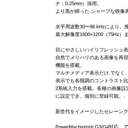
チ：0.25mm）採用。
より黒が締った.シャープな映像
水平周波数30〜96 kHzにより、推
最大解像度1600×1200（75Hz）
目にやさしいハイリフレッシュ表
自然でメリハリのある画像を再
機能を搭載。
マルチメディア表示だけ.でなく
表示でも各階調のコントラスト比
2系統入力を搭載。各種の画像設
に設定でき、個別に登録可能。.
新世代をイメージしたセレーン
PowerMachintosh G3/G4対