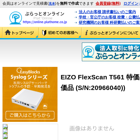
会員はオンラインで見積書(
)を
無料で作成
できます
会員登録(無料)
ログイン
見本
法人のお客様 請求書払いのご案内
学校・官公庁のお客様 校費・公費
研究機関のお客様 科研費払いのご案
EIZO FlexScan T561 特価
価品 (S/N:20966040))