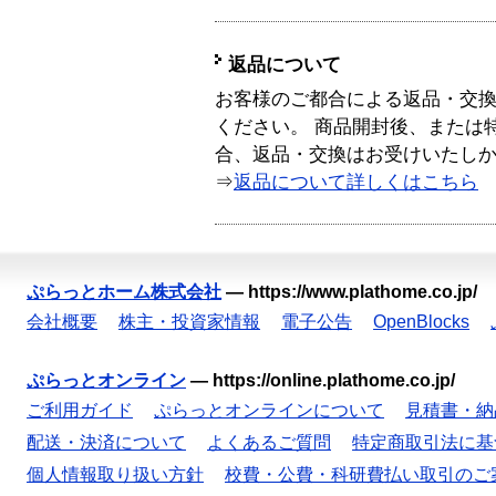
返品について
お客様のご都合による返品・交
ください。 商品開封後、または
合、返品・交換はお受けいたし
⇒
返品について詳しくはこちら
ぷらっとホーム株式会社
—
https://www.plathome.co.jp/
会社概要
株主・投資家情報
電子公告
OpenBlocks
ぷらっとオンライン
—
https://online.plathome.co.jp/
ご利用ガイド
ぷらっとオンラインについて
見積書・納
配送・決済について
よくあるご質問
特定商取引法に基
個人情報取り扱い方針
校費・公費・科研費払い取引のご