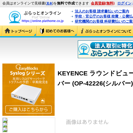
会員はオンラインで見積書(
)を
無料で作成
できます
会員登録(無料)
ログイン
見本
法人のお客様 請求書払いのご案内
学校・官公庁のお客様 校費・公費
研究機関のお客様 科研費払いのご案
KEYENCE ラウンドビュー
バー (OP-42226(シルバー)