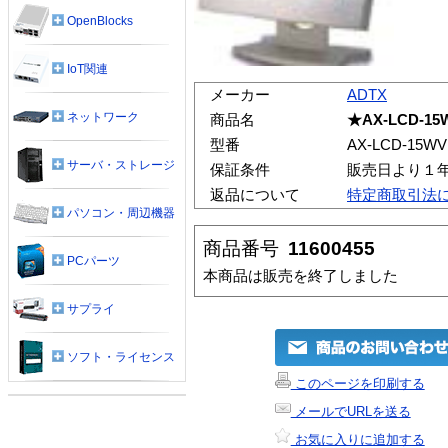
OpenBlocks
IoT関連
メーカー
ADTX
ネットワーク
商品名
★AX-LCD-15
型番
AX-LCD-15WV
サーバ・ストレージ
保証条件
販売日より１
返品について
特定商取引法
パソコン・周辺機器
商品番号
11600455
PCパーツ
本商品は販売を終了しました
サプライ
ソフト・ライセンス
このページを印刷する
メールでURLを送る
お気に入りに追加する