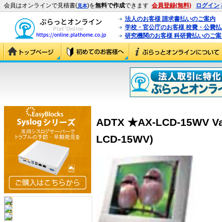
会員はオンラインで見積書(
)を
無料で作成
できます
会員登録(無料)
ログイン
見本
法人のお客様 請求書払いのご案内
学校・官公庁のお客様 校費・公費
研究機関のお客様 科研費払いのご案
ADTX ★AX-LCD-15WV 
LCD-15WV)