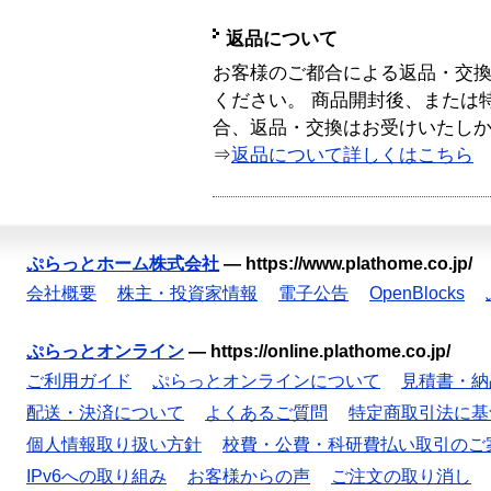
返品について
お客様のご都合による返品・交
ください。 商品開封後、または
合、返品・交換はお受けいたし
⇒
返品について詳しくはこちら
ぷらっとホーム株式会社
—
https://www.plathome.co.jp/
会社概要
株主・投資家情報
電子公告
OpenBlocks
ぷらっとオンライン
—
https://online.plathome.co.jp/
ご利用ガイド
ぷらっとオンラインについて
見積書・納
配送・決済について
よくあるご質問
特定商取引法に基
個人情報取り扱い方針
校費・公費・科研費払い取引のご
IPv6への取り組み
お客様からの声
ご注文の取り消し