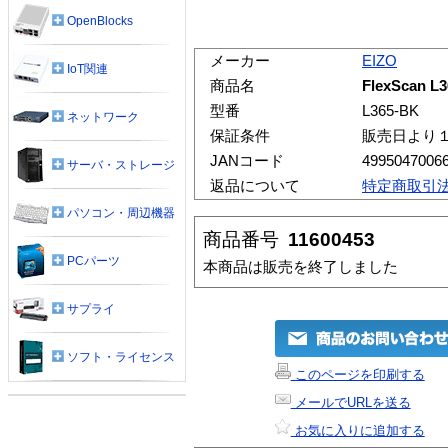
OpenBlocks
メーカー
EIZO
IoT関連
商品名
FlexScan L
型番
L365-BK
ネットワーク
保証条件
販売日より
JANコード
4995047006
サーバ・ストレージ
返品について
特定商取引
パソコン・周辺機器
商品番号
11600453
PCパーツ
本商品は販売を終了しました
サプライ
ソフト・ライセンス
このページを印刷する
メールでURLを送る
お気に入りに追加する