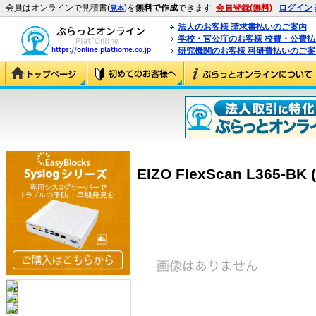
会員はオンラインで見積書(
)を
無料で作成
できます
会員登録(無料)
ログイン
見本
法人のお客様 請求書払いのご案内
学校・官公庁のお客様 校費・公費
研究機関のお客様 科研費払いのご案
EIZO FlexScan L365-BK 