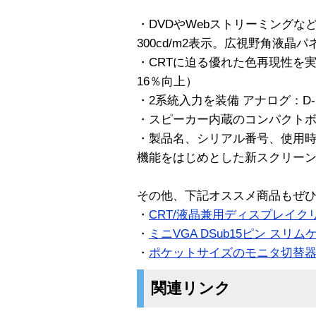
・DVDやWebストリーミング
300cd/m2表示。広視野角液晶パネ
・CRTに迫る優れた色再現性を
16％向上）
・2系統入力を装備 アナログ：D-S
・スピーカー内蔵のコンパクト
・製品名、シリアル番号、使用時
機能をはじめとした新スクリー
その他、下記オススメ商品もぜ
・
CRT/液晶兼用ディスプレイク
・
ミニVGA DSub15ピン スリムケ
・
ポケットサイズのモニタ切替
関連リンク