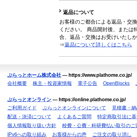
返品について
お客様のご都合による返品・交
ください。 商品開封後、または
合、返品・交換はお受けいたし
⇒
返品について詳しくはこちら
ぷらっとホーム株式会社
—
https://www.plathome.co.jp/
会社概要
株主・投資家情報
電子公告
OpenBlocks
ぷらっとオンライン
—
https://online.plathome.co.jp/
ご利用ガイド
ぷらっとオンラインについて
見積書・納
配送・決済について
よくあるご質問
特定商取引法に基
個人情報取り扱い方針
校費・公費・科研費払い取引のご
IPv6への取り組み
お客様からの声
ご注文の取り消し