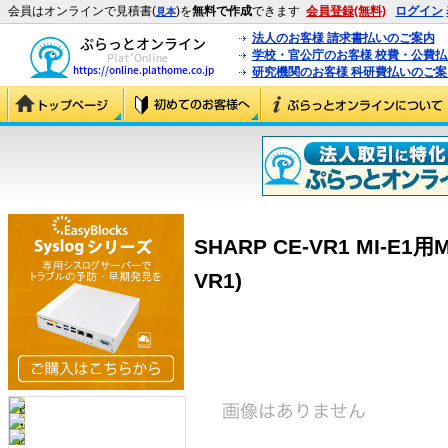
会員はオンラインで見積書(
)を
無料で作成
できます
会員登録(無料)
ログイン
見本
法人のお客様 請求書払いのご案内
学校・官公庁のお客様 校費・公費
研究機関のお客様 科研費払いのご案
SHARP CE-VR1 MI-E
VR1)