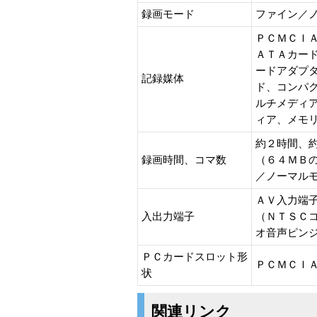
録画モード
ファイン／
ＰＣＭＣＩ
ＡＴＡカー
ードアダプ
記録媒体
ド、コンパ
ルチメディ
ィア、メモ
約２時間、
録画時間、コマ数
（６４ＭＢ
／ノーマル
ＡＶ入力端子
入出力端子
（ＮＴＳＣ
オ音声ピン
ＰＣカードスロット形
ＰＣＭＣＩ
状
関連リンク