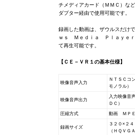
チメディアカード（ＭＭＣ）な
ダプター経由で使用可能です。
録画した動画は、ザウルスだけ
ｗｓ Ｍｅｄｉａ Ｐｌａｙｅ
て再生可能です。
【ＣＥ－ＶＲ１の基本仕様】
ＮＴＳＣコ
映像音声入力
モノラル）
入力映像音
映像音声出力
ＤＣ）
圧縮方式
動画 ＭＰ
３２０×２４
録画サイズ
（ＨＱＶＧ