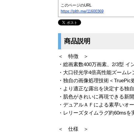
このページのURL
https://plth.me/11600369
商品説明
＜ 特徴 ＞
・総画素数400万画素、2/3型 イ
・大口径光学4倍高性能ズームレ
・独自の画像処理技術＜TruePi
・より適正な露出を決定する独自
・肌色がきれいに再現できる新
・デュアルＡＦによる素早いオ
・レリーズタイムラグ約60msを
＜ 仕様 ＞