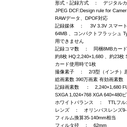
形式・記録方式 ： デジタルカ
JPEG DCF:Design rule for Cam
RAWデータ、DPOF対応
記録媒体 ： 3V 3.3V スマートメ
64MB 、コンパクトフラッシュ T
用できません
記録コマ数 ： 同梱8MBカード使用時 
約8枚 HQ:2,240×1,680 、約23枚 
カード使用時で1枚
撮像素子 ： 2/3型（インチ）
総画素数 390万画素 有効画素数
記録画素数 ： 2,240×1,680 FULL 
SXGA 1,024×768 XGA 640×48
ホワイトバランス ： TTLフル
レンズ ： オリンパスレンズ9-36mm
フィルム換算35-140mm相当
フィルタ径 ： 62mm