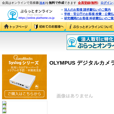
会員はオンラインで見積書(
)を
無料で作成
できます
会員登録(無料)
ログイン
見本
法人のお客様 請求書払いのご案内
学校・官公庁のお客様 校費・公費
研究機関のお客様 科研費払いのご案
OLYMPUS デジタルカメラ CA