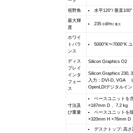
ート
視野角
水平120°/ 垂直100°
最大輝
235 cd/m
2
最大
度
ホワイ
トバラ
5000°K〜7000°
ンス
ディス
Silicon Graphic
プレイ
Silicon Graphics
インタ
入力：DVI-D, V
フェー
OpenLDIデジタルイ
ス
ベースユニットを含む場
寸法及
×187mm D 、7.2 kg
び重量
ベースユニットを除い
×320mm H ×76mm D 
デスクトップ: 高さ調