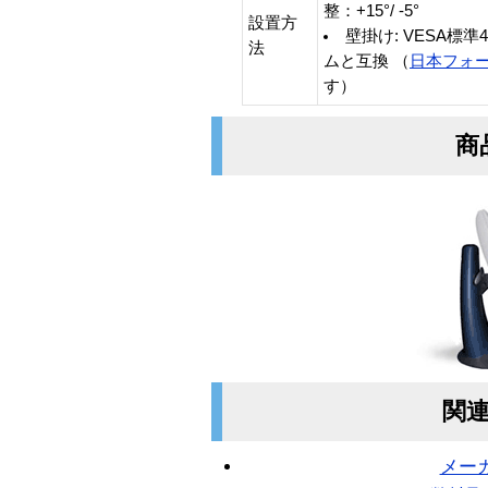
整：+15°/ -5°
設置方
壁掛け: VESA標準4
法
ムと互換 （
日本フォ
す）
商
関
メー