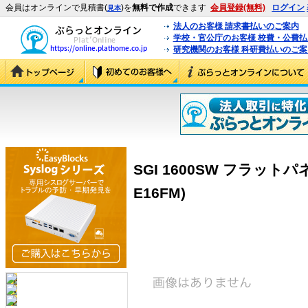
会員はオンラインで見積書(
)を
無料で作成
できます
会員登録(無料)
ログイン
見本
法人のお客様 請求書払いのご案内
学校・官公庁のお客様 校費・公費
研究機関のお客様 科研費払いのご案
SGI 1600SW フラット
E16FM)