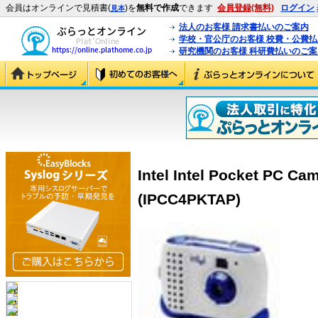
会員はオンラインで見積書(
)を
無料で作成
できます
会員登録(無料)
ログイン
見本
法人のお客様 請求書払いのご案内
学校・官公庁のお客様 校費・公費
研究機関のお客様 科研費払いのご案
Intel Intel Pocket PC 
(IPCC4PKTAP)