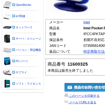
OpenBlocks
IoT関連
メーカー
Intel
ネットワーク
商品名
Intel Pock
型番
IPCC4PKTAP
サーバ・ストレージ
保証条件
初期不良対応
JANコード
07358581406
パソコン・周辺機器
返品について
特定商取引法
PCパーツ
商品番号
11600325
本商品は販売を終了しました
サプライ
ソフト・ライセンス
このページを印刷する
メールでURLを送る