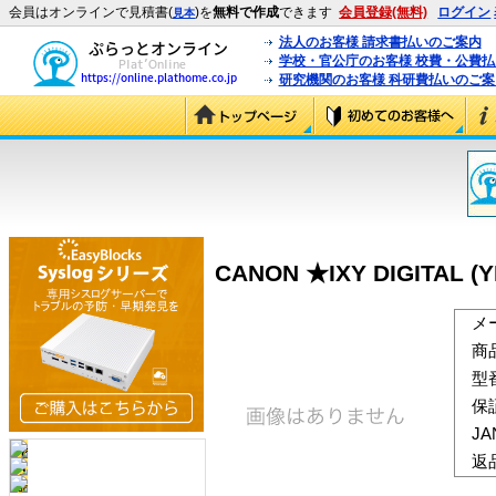
会員はオンラインで見積書(
)を
無料で作成
できます
会員登録(無料)
ログイン
見本
法人のお客様 請求書払いのご案内
学校・官公庁のお客様 校費・公費
研究機関のお客様 科研費払いのご案
CANON ★IXY DIGITAL (Y
メ
商
型
保
J
返