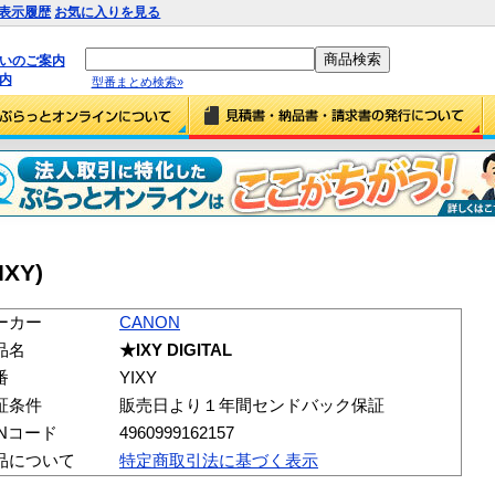
表示履歴
お気に入りを見る
払いのご案内
内
型番まとめ検索»
IXY)
ーカー
CANON
品名
★IXY DIGITAL
番
YIXY
証条件
販売日より１年間センドバック保証
ANコード
4960999162157
品について
特定商取引法に基づく表示