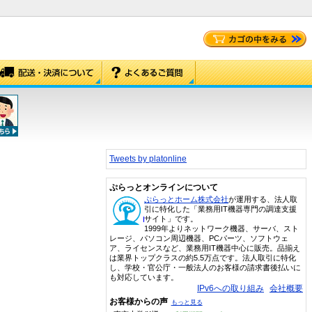
Tweets by platonline
ぷらっとオンラインについて
ぷらっとホーム株式会社
が運用する、法人取
引に特化した「業務用IT機器専門の調達支援
サイト」です。
1999年よりネットワーク機器、サーバ、スト
レージ、パソコン周辺機器、PCパーツ、ソフトウェ
ア、ライセンスなど、業務用IT機器中心に販売。品揃え
は業界トップクラスの約5.5万点です。法人取引に特化
し、学校・官公庁・一般法人のお客様の請求書後払いに
も対応しています。
IPv6への取り組み
会社概要
お客様からの声
もっと見る