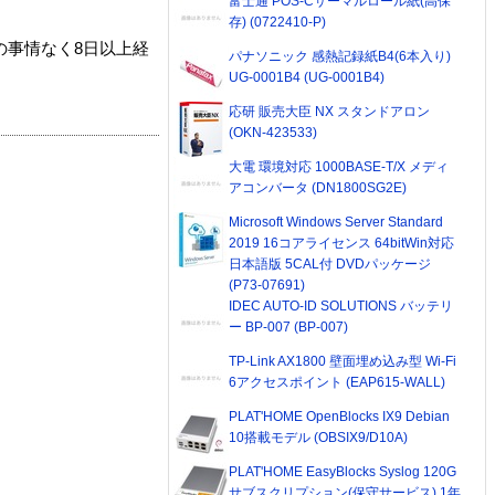
富士通 POS-Cサーマルロール紙(高保
存) (0722410-P)
の事情なく8日以上経
パナソニック 感熱記録紙B4(6本入り)
UG-0001B4 (UG-0001B4)
応研 販売大臣 NX スタンドアロン
(OKN-423533)
大電 環境対応 1000BASE-T/X メディ
アコンバータ (DN1800SG2E)
Microsoft Windows Server Standard
2019 16コアライセンス 64bitWin対応
日本語版 5CAL付 DVDパッケージ
(P73-07691)
IDEC AUTO-ID SOLUTIONS バッテリ
ー BP-007 (BP-007)
TP-Link AX1800 壁面埋め込み型 Wi-Fi
6アクセスポイント (EAP615-WALL)
PLAT'HOME OpenBlocks IX9 Debian
10搭載モデル (OBSIX9/D10A)
PLAT'HOME EasyBlocks Syslog 120G
サブスクリプション(保守サービス) 1年