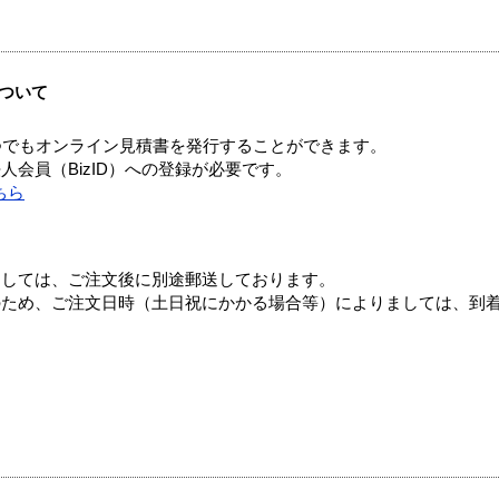
ついて
つでもオンライン見積書を発行することができます。
会員（BizID）への登録が必要です。
ちら
ましては、ご注文後に別途郵送しております。
のため、ご注文日時（土日祝にかかる場合等）によりましては、到