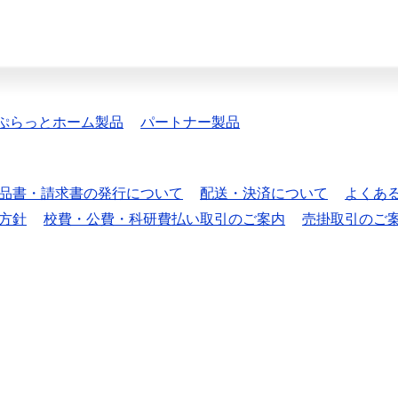
ぷらっとホーム製品
パートナー製品
品書・請求書の発行について
配送・決済について
よくあ
方針
校費・公費・科研費払い取引のご案内
売掛取引のご