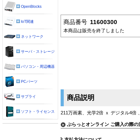
OpenBlocks
商品番号
11600300
IoT関連
本商品は販売を終了しました
ネットワーク
サーバ・ストレージ
パソコン・周辺機器
PCパーツ
商品説明
サプライ
ソフト・ライセンス
211万画素、光学2倍 ｘ デジタル4倍
ぷらっとオンライン ご購入の際の
支払方法について