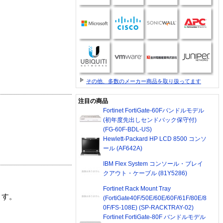
その他、多数のメーカー商品を取り扱ってます
注目の商品
Fortinet FortiGate-60Fバンドルモデル
(初年度先出しセンドバック保守付)
(FG-60F-BDL-US)
Hewlett-Packard HP LCD 8500 コンソ
ール (AF642A)
IBM Flex System コンソール・ブレイ
クアウト・ケーブル (81Y5286)
Fortinet Rack Mount Tray
ます。
(FortiGate40F/50E/60E/60F/61F/80E/8
0F/FS-108E) (SP-RACKTRAY-02)
Fortinet FortiGate-80F バンドルモデル