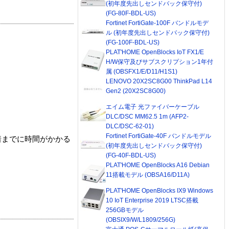
(初年度先出しセンドバック保守付)
(FG-80F-BDL-US)
Fortinet FortiGate-100F バンドルモデ
ル (初年度先出しセンドバック保守付)
(FG-100F-BDL-US)
PLAT'HOME OpenBlocks IoT FX1/E
H/W保守及びサブスクリプション1年付
属 (OBSFX1/E/D11/H1S1)
LENOVO 20X2SC8G00 ThinkPad L14
Gen2 (20X2SC8G00)
エイム電子 光ファイバーケーブル
DLC/DSC MM62.5 1m (AFP2-
DLC/DSC-62-01)
Fortinet FortiGate-40F バンドルモデル
着までに時間がかかる
(初年度先出しセンドバック保守付)
(FG-40F-BDL-US)
PLAT'HOME OpenBlocks A16 Debian
11搭載モデル (OBSA16/D11A)
PLAT'HOME OpenBlocks IX9 Windows
10 IoT Enterprise 2019 LTSC搭載
256GBモデル
(OBSIX9/W/L1809/256G)