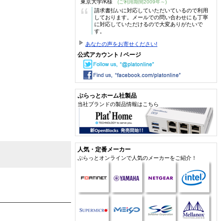
東京大学/K様
(ご利用期間2009年～)
“
請求書払いに対応していただいているので利用
しております。メールでの問い合わせにも丁寧
に対応していただけるので大変ありがたいで
す。
あなたの声をお寄せください!
公式アカウント / ページ
ぷらっとホーム社製品
当社ブランドの製品情報はこちら
人気・定番メーカー
ぷらっとオンラインで人気のメーカーをご紹介！