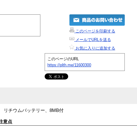
このページを印刷する
メールでURLを送る
お気に入りに追加する
このページのURL
https://plth.me/11600300
 、 リチウムバッテリー、8MB付
注意点