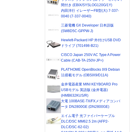
間付き (EBIX/SYSLOG120G/1Y)
内田洋行 イレーザーFB型(大) 7-337-
0040 (7-337-0040)
三菱電機 GX Developer 日本語版
(SW8D5C-GPPW-J)
Hewlett-Packard HP 外付けUSB DVD
ドライブ (701498-B21)
CISCO Japan 250V AC Type A Power
Cable (CAB-TA-250V-JP=)
PLAT'HOME OpenBlocks IX9 Debian
11搭載モデル (OBSIX9/D11A)
金井電器産業 MINI KEYBOARD Pro
USBモデル 英語版 (金井電器)
(HMB632KUS/R)
大電 100BASE-TX/FXメディアコンバ
ータ DN2800GE (DN2800GE)
エイム電子 光ファイバーケーブル
DLC/DSC MM62.5 2m (AFP2-
DLC/DSC-62-02)