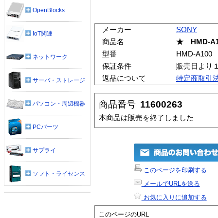
OpenBlocks
メーカー
SONY
IoT関連
商品名
★ HMD-A1
型番
HMD-A100
ネットワーク
保証条件
販売日より
返品について
特定商取引
サーバ・ストレージ
商品番号
11600263
パソコン・周辺機器
本商品は販売を終了しました
PCパーツ
サプライ
このページを印刷する
ソフト・ライセンス
メールでURLを送る
お気に入りに追加する
このページのURL