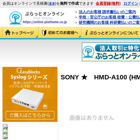
会員はオンラインで見積書(
)を
無料で作成
できます
会員登録(無料)
ログイン
見本
法人のお客様 請求書払いのご案内
学校・官公庁のお客様 校費・公費
研究機関のお客様 科研費払いのご案
SONY ★ HMD-A100 (HM