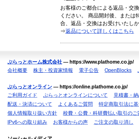
お客様のご都合による返品・交
ください。 商品開封後、または
合、返品・交換はお受けいたし
⇒
返品について詳しくはこちら
ぷらっとホーム株式会社
—
https://www.plathome.co.jp/
会社概要
株主・投資家情報
電子公告
OpenBlocks
ぷらっとオンライン
—
https://online.plathome.co.jp/
ご利用ガイド
ぷらっとオンラインについて
見積書・納
配送・決済について
よくあるご質問
特定商取引法に基
個人情報取り扱い方針
校費・公費・科研費払い取引のご
IPv6への取り組み
お客様からの声
ご注文の取り消し
ソーシャルメディア