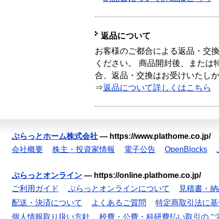
返品について
お客様のご都合による返品・交
ください。 商品開封後、または
合、返品・交換はお受けいたし
⇒
返品について詳しくはこちら
ぷらっとホーム株式会社
—
https://www.plathome.co.jp/
会社概要
株主・投資家情報
電子公告
OpenBlocks
ぷらっとオンライン
—
https://online.plathome.co.jp/
ご利用ガイド
ぷらっとオンラインについて
見積書・納
配送・決済について
よくあるご質問
特定商取引法に基
個人情報取り扱い方針
校費・公費・科研費払い取引のご