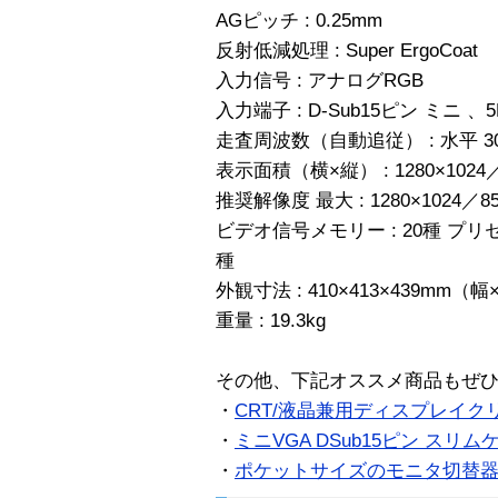
AGピッチ : 0.25mm
反射低減処理 : Super ErgoCoat
入力信号 : アナログRGB
入力端子 : D-Sub15ピン ミニ 、5
走査周波数（自動追従） : 水平 30〜9
表示面積（横×縦） : 1280×1024／8
推奨解像度 最大 : 1280×1024／85H
ビデオ信号メモリー : 20種 プ
種
外観寸法 : 410×413×439mm
重量 : 19.3kg
その他、下記オススメ商品もぜ
・
CRT/液晶兼用ディスプレイク
・
ミニVGA DSub15ピン スリムケ
・
ポケットサイズのモニタ切替