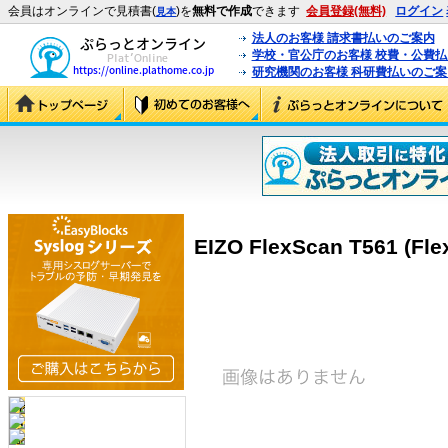
会員はオンラインで見積書(
)を
無料で作成
できます
会員登録(無料)
ログイン
見本
法人のお客様 請求書払いのご案内
学校・官公庁のお客様 校費・公費
研究機関のお客様 科研費払いのご案
EIZO FlexScan T561 (Fle